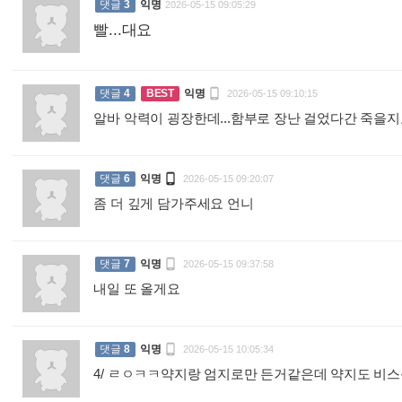
댓글
3
익명
2026-05-15 09:05:29
빨...대요
:

댓글
4
BEST
익명
2026-05-15 09:10:15
알바 악력이 굉장한데...함부로 장난 걸었다간 죽을

댓글
6
익명
2026-05-15 09:20:07
좀 더 깊게 담가주세요 언니
:

댓글
7
익명
2026-05-15 09:37:58
내일 또 올게요
:

댓글
8
익명
2026-05-15 10:05:34
4/ ㄹㅇㅋㅋ약지랑 엄지로만 든거같은데 약지도 비