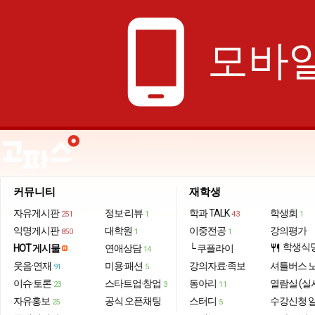
phone_android
모바일
커뮤니티
재학생
자유게시판
정보·리뷰
학과 TALK
학생회
251
1
43
1
익명게시판
대학원
이중전공
강의평가
850
1
1
학생식
HOT 게시물
연애상담
└ 쿠플라이
restaurant
14
웃음·연재
미용·패션
강의자료·족보
셔틀버스 
91
5
이슈·토론
스타트업·창업
동아리
열람실 (실
23
3
11
자유홍보
공식 오픈채팅
스터디
수강신청 
25
5