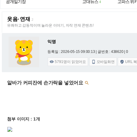
공개일기장
고대뉴스
고파스 위
4
웃음·연재
2
유쾌하고 감동적이며 놀라운 이야기, 자작 연재 콘텐츠!
익명
등록일 : 2026-05-15 09:00:13
| 글번호 : 438620 | 0
5791
명이 읽었어요
모바일화면
URL 



알바가 커피잔에 손가락을 넣었어요

첨부 이미지 : 1개