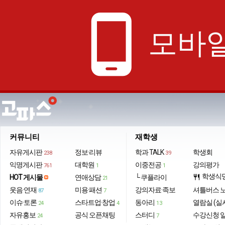
phone_android
모바일
커뮤니티
재학생
자유게시판
정보·리뷰
학과 TALK
학생회
238
39
익명게시판
대학원
이중전공
강의평가
761
1
1
학생식
HOT 게시물
연애상담
└ 쿠플라이
restaurant
21
웃음·연재
미용·패션
강의자료·족보
셔틀버스 
87
7
이슈·토론
스타트업·창업
동아리
열람실 (실
24
4
13
자유홍보
공식 오픈채팅
스터디
수강신청 
24
7