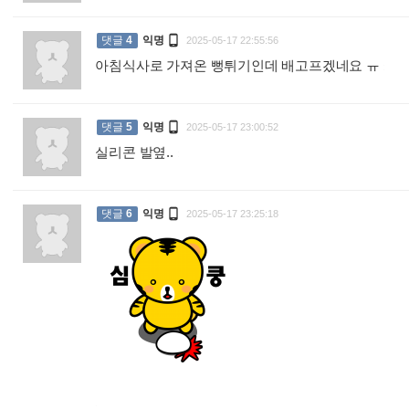

댓글
4
익명
2025-05-17 22:55:56
아침식사로 가져온 뻥튀기인데 배고프겠네요 ㅠ
:

댓글
5
익명
2025-05-17 23:00:52
실리콘 발옆..
:

댓글
6
익명
2025-05-17 23:25:18
: