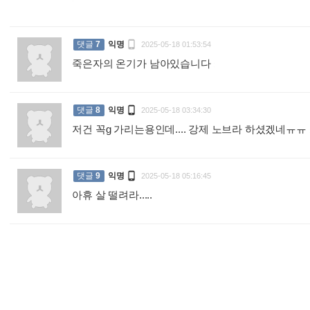

댓글
7
익명
2025-05-18 01:53:54
죽은자의 온기가 남아있습니다
:

댓글
8
익명
2025-05-18 03:34:30
저건 꼭g 가리는용인데.... 강제 노브라 하셨겠네ㅠㅠ

댓글
9
익명
2025-05-18 05:16:45
아휴 살 떨려라.....
: