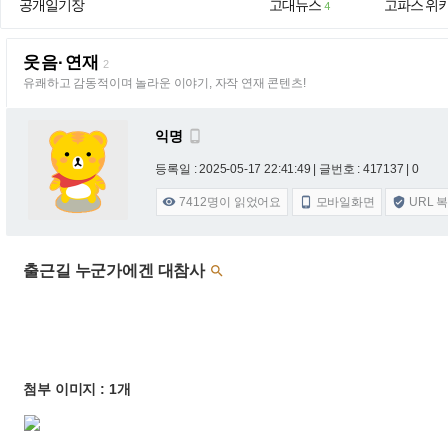
공개일기장
고대뉴스
고파스 위
4
웃음·연재
2
유쾌하고 감동적이며 놀라운 이야기, 자작 연재 콘텐츠!
익명

등록일 : 2025-05-17 22:41:49
| 글번호 : 417137 | 0
7412
명이 읽었어요
모바일화면
URL 



출근길 누군가에겐 대참사

첨부 이미지 : 1개