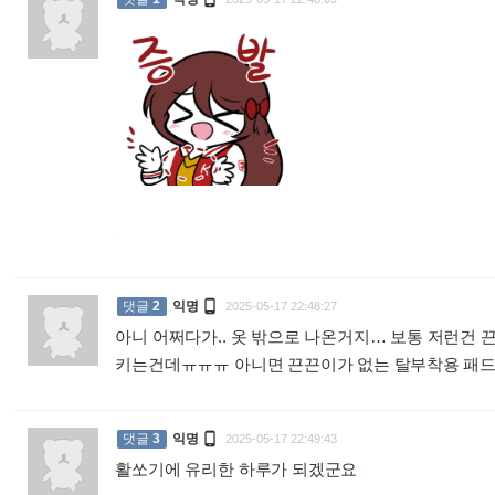
:

댓글
2
익명
2025-05-17 22:48:27
아니 어쩌다가.. 옷 밖으로 나온거지… 보통 저런건
키는건데ㅠㅠㅠ 아니면 끈끈이가 없는 탈부착용 패

댓글
3
익명
2025-05-17 22:49:43
활쏘기에 유리한 하루가 되겠군요
: