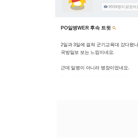
8559
명이 읽었어

PO일병WER 후속 트윗

2일과 3일에 걸쳐 군기교육대 갔다왔
국방일보 보는 느낌이네요.
근데 일병이 아니라 병장이었네요.
출처 : 고려대학교 고파스 2026-08-08 16:19:53: