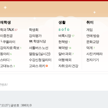
재학생
생활
취미
sofo
학과 TALK
학생회
게임
57
이중전공
강의평가
벼룩시장
연예·방송
17
학생식당
└ 쿠플라이
restaurant
헌책방
문화교양
1
강의자료·족보
셔틀버스 노선
복덕방
덕게
1
14
7
동아리
열람실 (실시간)
알바·과외
사진·카메라
6
7
스터디
수강신청 알리미
여행·해외
전자기기
1
고대뉴스
고파스 위키
자취·요리·건강
3
콘텐츠!
7:11:27
| 글번호 : 3863 | 0