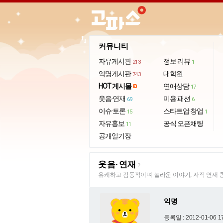
import_export
커뮤니티
자유게시판
정보·리뷰
213
1
익명게시판
대학원
743
HOT 게시물
연애상담
17
웃음·연재
미용·패션
69
6
이슈·토론
스타트업·창업
15
1
자유홍보
공식 오픈채팅
11
공개일기장
웃음·연재
2
유쾌하고 감동적이며 놀라운 이야기, 자작 연재 
익명
등록일 : 2012-01-06 1