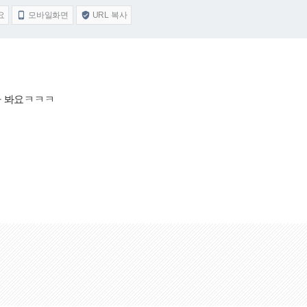
요
모바일화면
URL 복사


나 봐요ㅋㅋㅋ