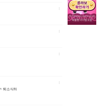




ㅋ 퇴소식하