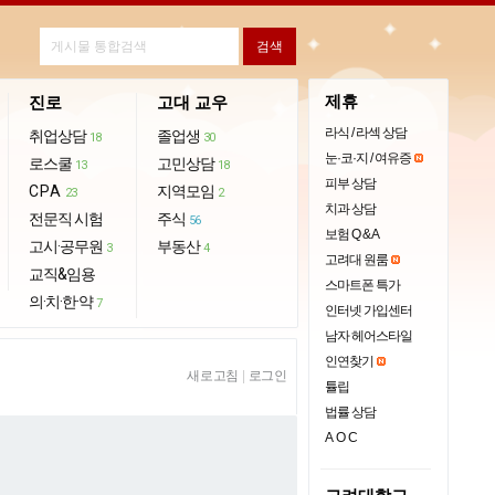
제휴
진로
고대 교우
라식 / 라섹 상담
취업상담
졸업생
18
30
눈·코·지 / 여유증
로스쿨
고민상담
13
18
피부 상담
CPA
지역모임
23
2
치과 상담
전문직 시험
주식
56
보험 Q & A
고시·공무원
부동산
3
4
고려대 원룸
교직&임용
스마트폰 특가
의·치·한·약
7
인터넷 가입센터
남자 헤어스타일
인연찾기
새로고침
|
로그인
튤립
법률 상담
AOC