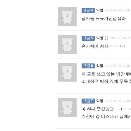
댓글
4
익명
2012-01-06 17:28:
남자들 ㅠㅠ가산점줘라
:

댓글
5
익명
2012-01-06 17
손가락이 죄지ㅋㅋㅋㅋ
:
댓글
6
익명
2012-01-06 17:38:
저 글을 쓰고 있는 병장 
소대장은 병장 옆에 무릎
댓글
7
익명
2012-01-06 17:49:
아 진짜 죶같겠닼ㅋㅋㅋㅋ
기전에 걍 버스타고 집