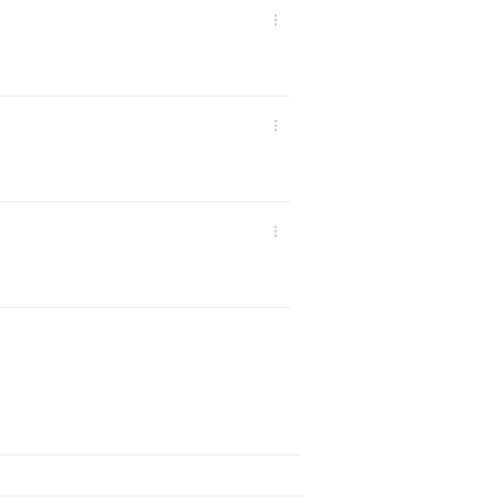


