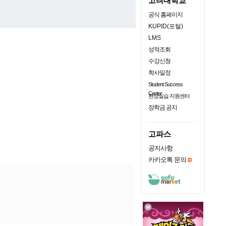
고려대학교
공식 홈페이지
KUPID(포털)
LMS
성적조회
수강신청
학사일정
Student Success
Center
현장실습 지원센터
장학금 공지
고파스
공지사항
카카오톡 문의