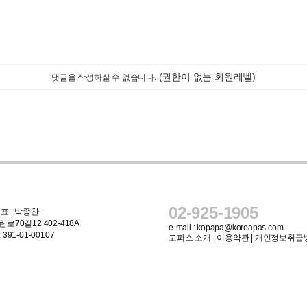
(권한이 없는 회원레벨)
댓글을 작성하실 수 없습니다.
02-925-1905
표 : 박종찬
로70길12 402-418A
e-mail :
kopapa@koreapas.com
91-01-00107
고파스 소개
|
이용약관
|
개인정보취급