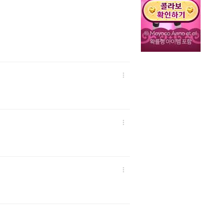


