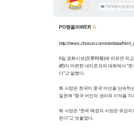
7979
명이 읽었어

PO짱꼴라WER

http://news.chosun.com/site/data/html
6일 경화시보(京華時報)에 따르면 외교
網)이 마련한 네티즌과의 대화에서 “
다”고 말했다.
뤄 사장은 한국이 중국 어선을 단속하
질문에 “중국 어민의 권리와 이익을 지
뤄 사장은 “한국 해경의 사망은 유감이
된다”고 덧붙였다.