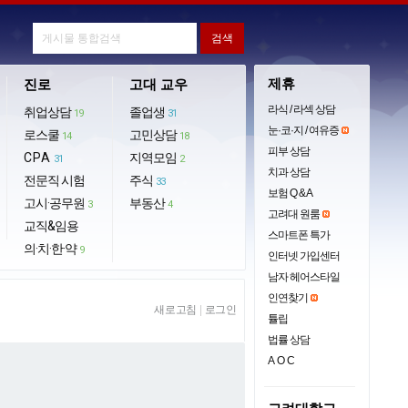
제휴
진로
고대 교우
라식 / 라섹 상담
취업상담
졸업생
19
31
눈·코·지 / 여유증
로스쿨
고민상담
14
18
피부 상담
CPA
지역모임
31
2
치과 상담
전문직 시험
주식
33
보험 Q & A
고시·공무원
부동산
3
4
고려대 원룸
교직&임용
스마트폰 특가
의·치·한·약
9
인터넷 가입센터
남자 헤어스타일
인연찾기
새로고침
|
로그인
튤립
법률 상담
AOC