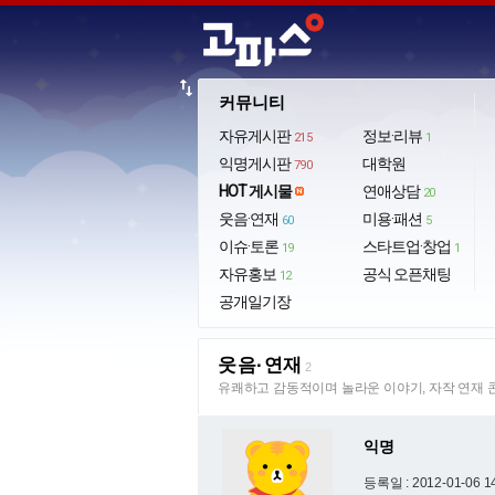
import_export
커뮤니티
자유게시판
정보·리뷰
215
1
익명게시판
대학원
790
HOT 게시물
연애상담
20
웃음·연재
미용·패션
60
5
이슈·토론
스타트업·창업
19
1
자유홍보
공식 오픈채팅
12
공개일기장
웃음·연재
2
유쾌하고 감동적이며 놀라운 이야기, 자작 연재 
익명
등록일 : 2012-01-06 1