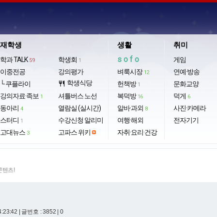
재학생
생활
취미
sofo
학과 TALK
학생회
게임
59
1
이중전공
강의평가
벼룩시장
연예·방송
12
학생식당
└ 쿠플라이
restaurant
헌책방
문화교양
1
강의자료·족보
셔틀버스 노선
복덕방
덕게
1
16
6
동아리
열람실 (실시간)
알바·과외
사진·카메라
4
8
스터디
수강신청 알리미
여행·해외
전자기기
1
고대뉴스
고파스 위키
자취·요리·건강
3
콘텐츠!
4:23:42
| 글번호 : 3852 | 0