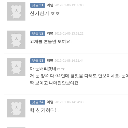
댓글
51
익명
2012-01-06 13:35:00
신기신기 ㅎㅎ
:
댓글
52
익명
2012-01-06 13:51:22
고개를 흔들면 보여요
:
댓글
53
익명
2012-01-06 14:11:44
아 눈배리겠네ㅠㅠ
저 눈 양쪽 다 0.1인데 별짓을 다해도 안보이네요. 
짝 보이고 나머진안보여요
:
댓글
54
익명
2012-01-06 14:34:33
헉 신기하다!
: