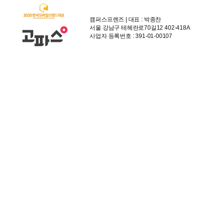
캠퍼스프렌즈 | 대표 : 박종찬
서울 강남구 테헤란로70길12 402-418A
사업자 등록번호 : 391-01-00107