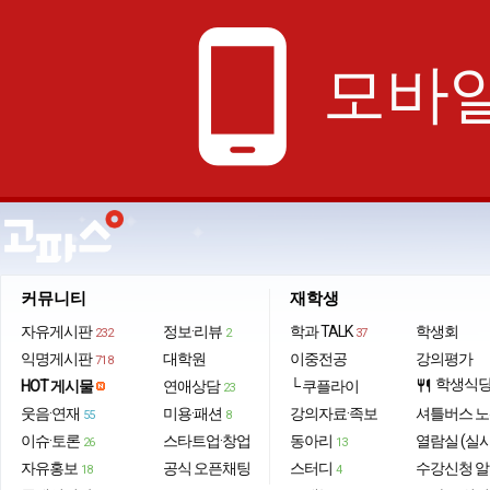
phone_android
모바일
커뮤니티
재학생
자유게시판
정보·리뷰
학과 TALK
학생회
232
2
37
익명게시판
대학원
이중전공
강의평가
718
학생식
HOT 게시물
연애상담
└ 쿠플라이
restaurant
23
웃음·연재
미용·패션
강의자료·족보
셔틀버스 
55
8
이슈·토론
스타트업·창업
동아리
열람실 (실
26
13
자유홍보
공식 오픈채팅
스터디
수강신청 
18
4