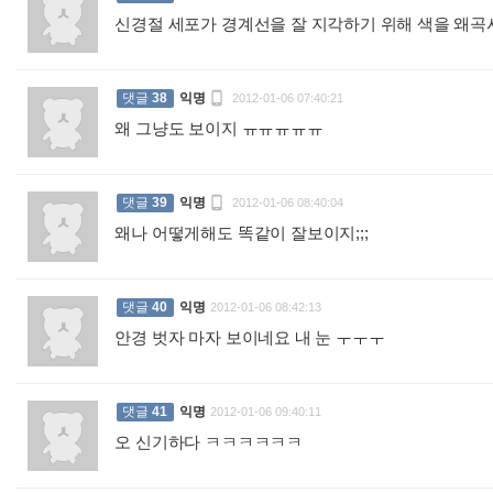
신경절 세포가 경계선을 잘 지각하기 위해 색을 왜곡

댓글
38
익명
2012-01-06 07:40:21
왜 그냥도 보이지 ㅠㅠㅠㅠㅠ
:

댓글
39
익명
2012-01-06 08:40:04
왜나 어떻게해도 똑같이 잘보이지;;;
:
댓글
40
익명
2012-01-06 08:42:13
안경 벗자 마자 보이네요 내 눈 ㅜㅜㅜ
:
댓글
41
익명
2012-01-06 09:40:11
오 신기하다 ㅋㅋㅋㅋㅋㅋ
: