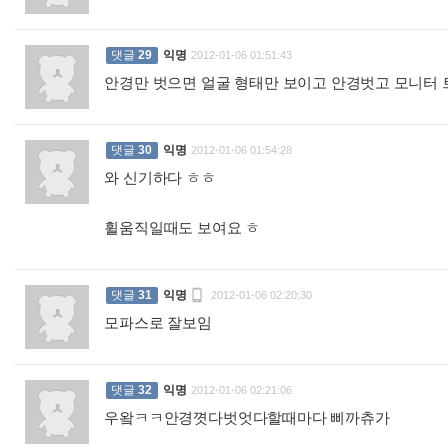
댓글
29
익명
2012-01-06 01:51:43
안경만 벗으면 얼굴 형태만 보이고 안경벗고 모니터
댓글
30
익명
2012-01-06 01:54:28
와 신기하다 ㅎㅎ
휠움직일때도 보여요 ㅎ
:

댓글
31
익명
2012-01-06 02:20:30
모파스로 잘보임
:
댓글
32
익명
2012-01-06 02:21:06
우왘ㅋㅋ안경꼇다벗엇다할때마다 삐까츄가
: