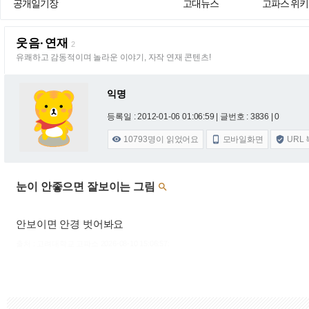
공개일기장
고대뉴스
고파스 위키
웃음·연재
2
유쾌하고 감동적이며 놀라운 이야기, 자작 연재 콘텐츠!
익명
등록일 : 2012-01-06 01:06:59
| 글번호 : 3836 | 0
10793
명이 읽었어요
모바일화면
URL



눈이 안좋으면 잘보이는 그림

안보이면 안경 벗어봐요
출처 : 고려대학교 고파스 2026-08-10 15:06:57: