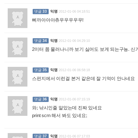
댓글
33
익명
2012-01-06 04:18:51
삐까아아아츄우우우우우!
:
댓글
34
익명
2012-01-06 04:29:10
2미터 쯤 물러나니까 보기 싫어도 보게 되는구뇽. 신
댓글
35
익명
2012-01-06 06:58:18
스펀지에서 이런걸 본거 같은데 잘 기억이 안나네요
:
댓글
36
익명
2012-01-06 07:15:19
와; 낚시인줄 알았는데 진짜 있네요
print scrn 해서 봐도 있네요;
:
댓글
37
익명
2012-01-06 07:17:03