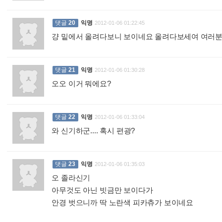
댓글
20
익명
2012-01-06 01:22:45
걍 밑에서 올려다보니 보이네요 올려다보세여 여러
댓글
21
익명
2012-01-06 01:30:28
오오 이거 뭐에요?
:
댓글
22
익명
2012-01-06 01:33:04
와 신기하군.... 혹시 편광?
:
댓글
23
익명
2012-01-06 01:35:03
오 졸라신기
아무것도 아닌 빗금만 보이다가
안경 벗으니까 딱 노란색 피카츄가 보이네요
: