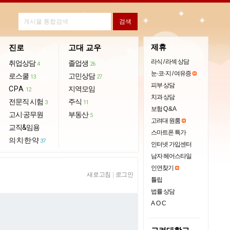
제휴
진로
고대 교우
라식 / 라섹 상담
취업상담
졸업생
4
26
눈·코·지 / 여유증
로스쿨
고민상담
13
27
피부 상담
CPA
지역모임
12
치과 상담
전문직 시험
주식
3
11
보험 Q & A
고시·공무원
부동산
5
고려대 원룸
교직&임용
스마트폰 특가
의·치·한·약
37
인터넷 가입센터
남자 헤어스타일
인연찾기
새로고침
|
로그인
튤립
법률 상담
AOC