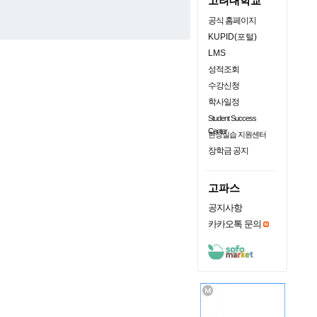
고려대학교
공식 홈페이지
KUPID(포털)
LMS
성적조회
수강신청
학사일정
Student Success
Center
현장실습 지원센터
장학금 공지
고파스
공지사항
카카오톡 문의