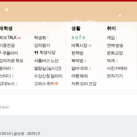
재학생
생활
취미
sofo
학과 TALK
학생회
게임
49
1
1
이중전공
강의평가
벼룩시장
연예·방송
20
학생식당
└ 쿠플라이
restaurant
헌책방
문화교양
강의자료·족보
셔틀버스 노선
복덕방
덕게
6
2
동아리
열람실 (실시간)
알바·과외
사진·카메라
9
2
스터디
수강신청 알리미
여행·해외
전자기기
3
고대뉴스
고파스 위키
자취·요리·건강
1
콘텐츠!
0:00:10
| 글번호 : 3829 | 0