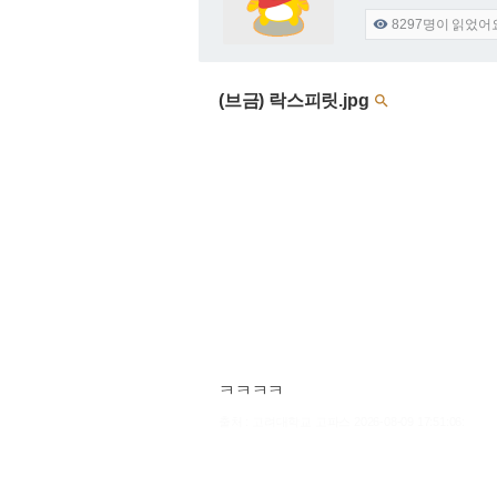
8297
명이 읽었어

(브금) 락스피릿.jpg

ㅋㅋㅋㅋ
출처 : 고려대학교 고파스 2026-08-09 17:51:06: