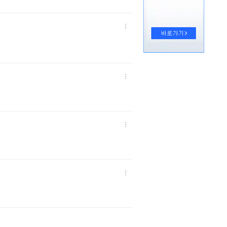



