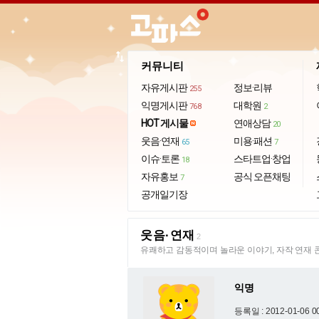
import_export
커뮤니티
자유게시판
정보·리뷰
255
익명게시판
대학원
768
2
HOT 게시물
연애상담
20
웃음·연재
미용·패션
65
7
이슈·토론
스타트업·창업
18
자유홍보
공식 오픈채팅
7
공개일기장
웃음·연재
2
유쾌하고 감동적이며 놀라운 이야기, 자작 연재 
익명
등록일 : 2012-01-06 0