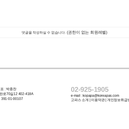
(권한이 없는 회원레벨)
댓글을 작성하실 수 없습니다.
02-925-1905
표 : 박종찬
로70길12 402-418A
e-mail :
kopapa@koreapas.com
91-01-00107
고파스 소개
|
이용약관
|
개인정보취급