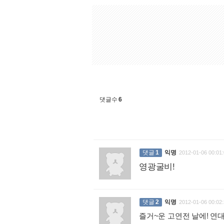
댓글수
6
댓글
1
익명
2012-01-06 00:01:
영광굴비!
:
댓글
2
익명
2012-01-06 00:02:
즐거~운 고연전 날에! 연