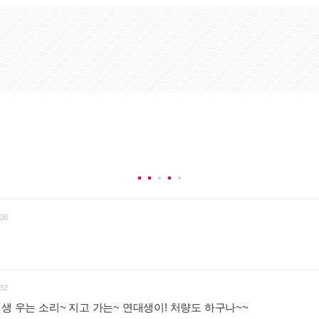
08
32
대생 우는 소리~ 지고 가는~ 연대생이! 처량도 하구나~~
: