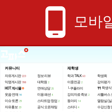
phone_android
모바일
커뮤니티
재학생
자유게시판
정보·리뷰
학과 TALK
학생회
223
60
익명게시판
대학원
이중전공
강의평가
788
2
2
학생식
HOT 게시물
연애상담
└ 쿠플라이
restaurant
25
웃음·연재
미용·패션
강의자료·족보
셔틀버스 
94
4
2
이슈·토론
스타트업·창업
동아리
열람실 (실
29
2
14
자유홍보
공식 오픈채팅
스터디
수강신청 
23
4