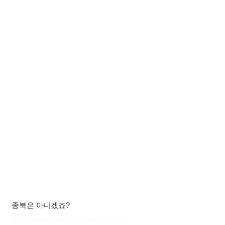
종북은 아니겠죠?
출처 : 고려대학교 고파스 2026-08-07 02:41:50: