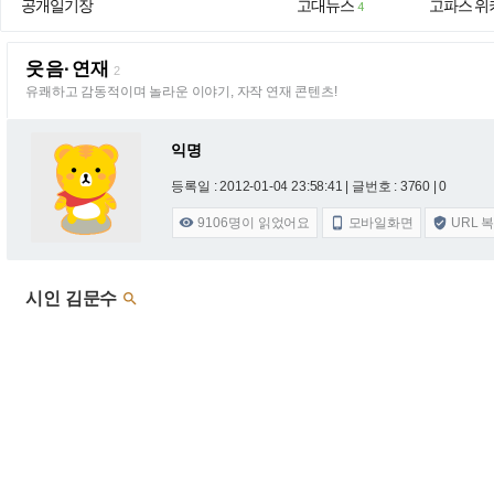
공개일기장
고대뉴스
고파스 위
4
웃음·연재
2
유쾌하고 감동적이며 놀라운 이야기, 자작 연재 콘텐츠!
익명
등록일 : 2012-01-04 23:58:41
| 글번호 : 3760 | 0
9106
명이 읽었어요
모바일화면
URL 



시인 김문수
