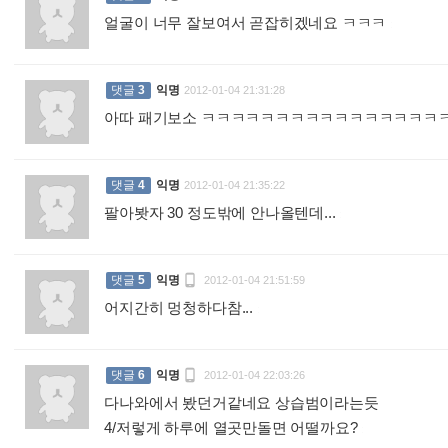
얼굴이 너무 잘보여서 곧잡히겠네요 ㅋㅋㅋ
:
댓글
3
익명
2012-01-04 21:31:28
아따 패기보소 ㅋㅋㅋㅋㅋㅋㅋㅋㅋㅋㅋㅋㅋㅋㅋㅋ
댓글
4
익명
2012-01-04 21:35:22
팔아봣자 30 정도밖에 안나올텐데...
:

댓글
5
익명
2012-01-04 21:51:59
어지간히 멍청하다참...
:

댓글
6
익명
2012-01-04 22:03:26
다나와에서 봤던거같네요 상습범이라는듯
4/저렇게 하루에 열곳만돌면 어떨까요?
: