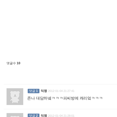
댓글수
10
댓글
1
익명
2012-01-04 21:27:41
존나 대담하넼ㅋㅋㅋ피씨방에 캐리엌ㅋㅋㅋ
:
댓글
2
익명
2012-01-04 21:28:01