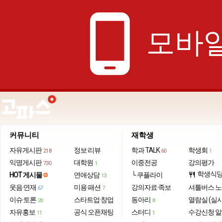
phone_android
모바일
커뮤니티
재학생
자유게시판
정보·리뷰
학과 TALK
학생회
218
60
1
익명게시판
대학원
이중전공
강의평가
730
1
학생식
HOT 게시물
연애상담
└ 쿠플라이
restaurant
13
웃음·연재
미용·패션
강의자료·족보
셔틀버스 
67
7
이슈·토론
스타트업·창업
동아리
열람실 (실
20
8
자유홍보
공식 오픈채팅
스터디
수강신청 
11
1