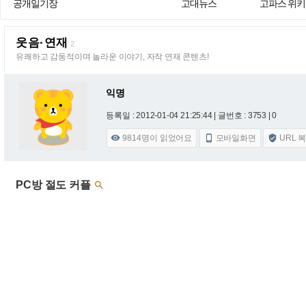
공개일기장
고대뉴스
고파스 위키
웃음·연재
2
유쾌하고 감동적이며 놀라운 이야기, 자작 연재 콘텐츠!
익명
등록일 : 2012-01-04 21:25:44
| 글번호 : 3753 | 0
9814
명이 읽었어요
모바일화면
URL 



PC방 절도 커플
