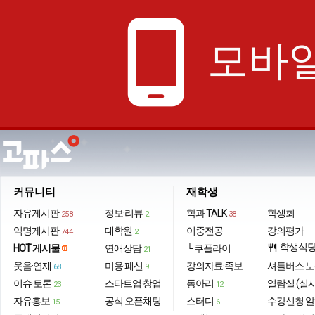
phone_android
모바일
커뮤니티
재학생
자유게시판
정보·리뷰
학과 TALK
학생회
258
2
38
익명게시판
대학원
이중전공
강의평가
744
2
학생식
HOT 게시물
연애상담
└ 쿠플라이
restaurant
21
웃음·연재
미용·패션
강의자료·족보
셔틀버스 
68
9
이슈·토론
스타트업·창업
동아리
열람실 (실
23
12
자유홍보
공식 오픈채팅
스터디
수강신청 
15
6