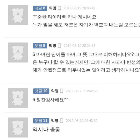

댓글
8
익명
2012-08-19 20:09:49
꾸준한 티아라빠 하나 계시네요
누가 말을 해도 저분은 자기가 역효과 내는걸 모르

댓글
9
익명
2012-08-19 20:21:16
6 마녀란 단어를 마녀 그 뜻 그대로 이해하시나요? 
은 누구나 할 수 있는거지만, 그에 대한 사과나 반성
해가 안될정도로 터무니없는 일이라고 생각하시나요

댓글
10
익명
2012-08-19 21:00:33
6 칭찬감사해요^^
:

댓글
11
익명
2012-08-19 22:43:32
역시나 출동
: