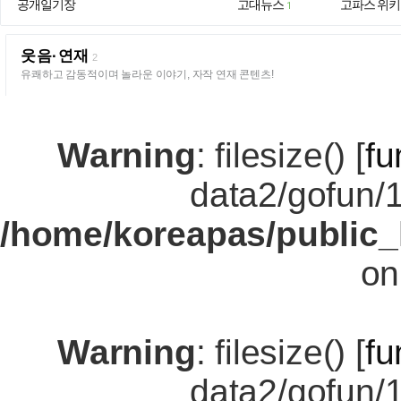
공개일기장
고대뉴스
고파스 위키
1
웃음·연재
2
유쾌하고 감동적이며 놀라운 이야기, 자작 연재 콘텐츠!
Warning
: filesize() [
fu
data2/gofun/
/home/koreapas/public_
on
Warning
: filesize() [
fu
data2/gofun/