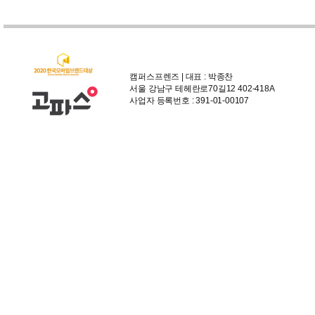
캠퍼스프렌즈 | 대표 : 박종찬
서울 강남구 테헤란로70길12 402-418A
사업자 등록번호 : 391-01-00107