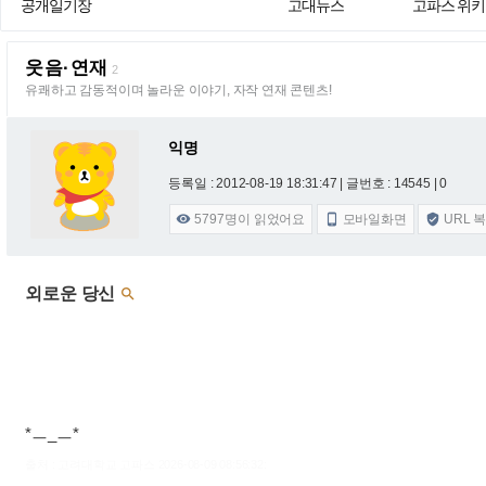
공개일기장
고대뉴스
고파스 위키
웃음·연재
2
유쾌하고 감동적이며 놀라운 이야기, 자작 연재 콘텐츠!
익명
등록일 : 2012-08-19 18:31:47
| 글번호 : 14545 | 0
5797
명이 읽었어요
모바일화면
URL 



외로운 당신

*ㅡ_ㅡ*
출처 : 고려대학교 고파스 2026-08-09 08:56:32: