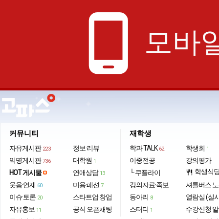
phone_android
모바일
커뮤니티
재학생
자유게시판
정보·리뷰
학과 TALK
학생회
223
62
1
익명게시판
대학원
이중전공
강의평가
736
1
학생식
HOT 게시물
연애상담
└ 쿠플라이
restaurant
13
웃음·연재
미용·패션
강의자료·족보
셔틀버스 
60
7
이슈·토론
스타트업·창업
동아리
열람실 (실
20
8
자유홍보
공식 오픈채팅
스터디
수강신청 
11
1