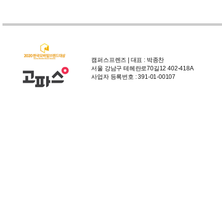
캠퍼스프렌즈 | 대표 : 박종찬
서울 강남구 테헤란로70길12 402-418A
사업자 등록번호 : 391-01-00107