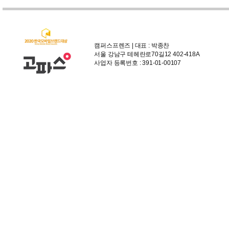
캠퍼스프렌즈 | 대표 : 박종찬
서울 강남구 테헤란로70길12 402-418A
사업자 등록번호 : 391-01-00107