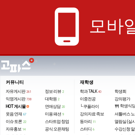
phone_android
모바일
커뮤니티
재학생
자유게시판
정보·리뷰
학과 TALK
학생회
261
2
40
익명게시판
대학원
이중전공
강의평가
738
2
학생식
HOT 게시물
연애상담
└ 쿠플라이
restaurant
20
웃음·연재
미용·패션
강의자료·족보
셔틀버스 
67
9
이슈·토론
스타트업·창업
동아리
열람실 (실
22
11
자유홍보
공식 오픈채팅
스터디
수강신청 
14
6