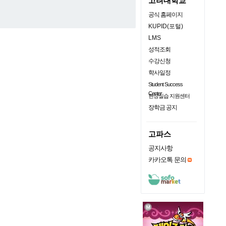
고려대학교
공식 홈페이지
KUPID(포털)
LMS
성적조회
수강신청
학사일정
Student Success
Center
현장실습 지원센터
장학금 공지
고파스
공지사항
카카오톡 문의