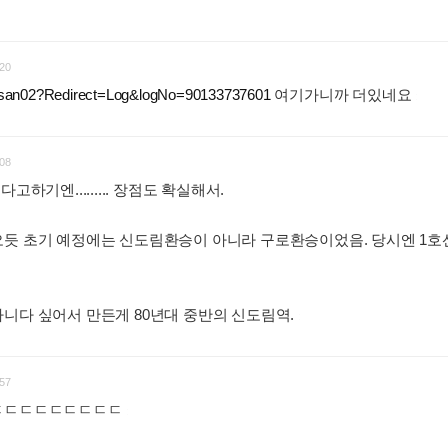
20
angsan02?Redirect=Log&logNo=90133737601
여기가니까 더있네요
:
08
고하기엔......... 장점도 확실해서.
오듯 초기 예정에는 신도림환승이 아니라 구로환승이었음. 당시엔 1호
니다 싶어서 만든게 80년대 중반의 신도림역.
:
57
ㄷㄷㄷㄷㄷㄷㄷㄷㄷㄷ
: