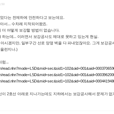
1:50
었다는 전제하에 안전하다고 보는데요.
서... 수차례 지적되어왔죠.
 더 어떻게 보강할 방법이 없습니다.
 하는데... 이러면서 보강공사도 제대로 못하고 있는게 현실.
 아시겠지만, 일부구간 선로 양옆 벽을 다 파내었잖아요. 그게 보강공
있을런지나.)
럼...
main/read.nhn?mode=LSD&mid=sec&sid1=102&oid=001&aid=000370659
main/read.nhn?mode=LSD&mid=sec&sid1=102&oid=001&aid=000396200
main/read.nhn?mode=LSD&mid=sec&sid1=102&oid=001&aid=000441948
선이 2호선 아래로 지나가는데도 지하에서는 보강공사해서 문제가 없