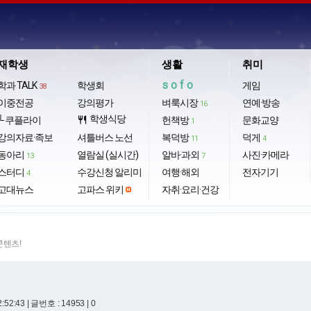
재학생
생활
취미
sofo
학과 TALK
학생회
게임
38
이중전공
강의평가
벼룩시장
연예·방송
16
학생식당
└ 쿠플라이
restaurant
헌책방
문화교양
1
강의자료·족보
셔틀버스 노선
복덕방
덕게
11
4
동아리
열람실 (실시간)
알바·과외
사진·카메라
13
7
스터디
수강신청 알리미
여행·해외
전자기기
4
고대뉴스
고파스 위키
자취·요리·건강
콘텐츠!
2:52:43
| 글번호 : 14953 | 0