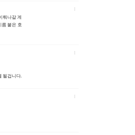

근 이뤄나갈 계
이름 붙은 호

헬 될겁니다.
:
