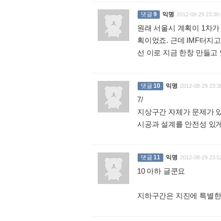
댓글
9
익명
2012-08-29 23:36:
원래 서울시 계획이 1차가 1,
획이었죠. 근데 IMF터지고
선 이로 지금 한창 만들고
댓글
10
익명
2012-08-29 23:3
7/
지상구간 자체가 문제가 있
시공과 설계를 안전성 있게
댓글
11
익명
2012-08-29 23:5
10 아하 글쿤요
지하구간은 지진에 특별한