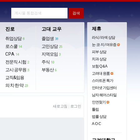
제휴
진로
고대 교우
라식 / 라섹 상담
취업상담
졸업생
8
38
눈·코·지 / 여유증
로스쿨
고민상담
14
25
피부 상담
CPA
지역모임
14
3
치과 상담
전문직 시험
주식
2
10
보험 Q & A
고시·공무원
부동산
3
6
고려대 원룸
교직&임용
스마트폰 특가
의·치·한·약
23
인터넷 가입센터
남자 헤어스타일
인연찾기
새로고침
|
로그인
튤립
법률 상담
AOC