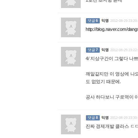
:
댓글
6
익명
2012-08-29 23:20:
http://blog.naver.com/d
댓글
7
익명
2012-08-29 23:22:
4/ 지상구간이 그렇다 나쁘다
깨알같지만 이 영상에 나
도 없었기 때문에.
공사 하다보니 구로역이 아
댓글
8
익명
2012-08-29 23:30:
진짜 경제개발 클라스 