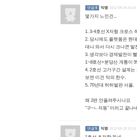
댓글
4
익명
2012-08-29 23:14:
몇가지 느낀건...
1. 3-4호선 X자형 크로
2. 당시에도 플랫폼은 현대적
대나 와서 다시 크나큰 발
3. 생각보다 경제발전이 
1~8호선+분당선 개통이 
4. 2호선 고가구간 설
보면 이건 악의 한수.
5. 70년대 허허벌판 서울.
왜 2편 안올려주시나요
"구~ㄴ자동" 이러고 끝나
댓글
5
익명
2012-08-29 23:16:
1호선 초저항 돋네