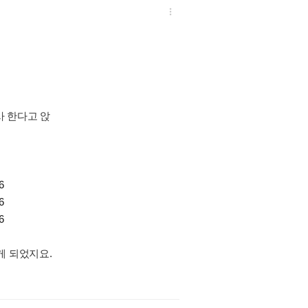

사 한다고 앉
6
6
6
게 되었지요.