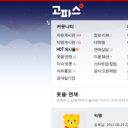
import_export
커뮤니티
자유게시판
정보·리뷰
248
2
익명게시판
대학원
726
HOT 게시물
연애상담
22
웃음·연재
미용·패션
62
9
이슈·토론
스타트업·창업
26
자유홍보
공식 오픈채팅
16
공개일기장
웃음·연재
2
유쾌하고 감동적이며 놀라운 이야기, 자작 연재 
익명
등록일 : 2012-08-29 2