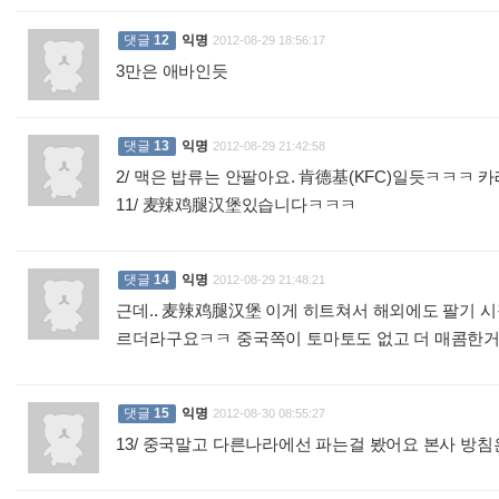
댓글
12
익명
2012-08-29 18:56:17
3만은 애바인듯
:
댓글
13
익명
2012-08-29 21:42:58
2/ 맥은 밥류는 안팔아요. 肯德基(KFC)일듯ㅋㅋㅋ
11/ 麦辣鸡腿汉堡있습니다ㅋㅋㅋ
:
댓글
14
익명
2012-08-29 21:48:21
근데.. 麦辣鸡腿汉堡 이게 히트쳐서 해외에도 팔기 시
르더라구요ㅋㅋ 중국쪽이 토마토도 없고 더 매콤한거 
댓글
15
익명
2012-08-30 08:55:27
13/ 중국말고 다른나라에선 파는걸 봤어요 본사 방