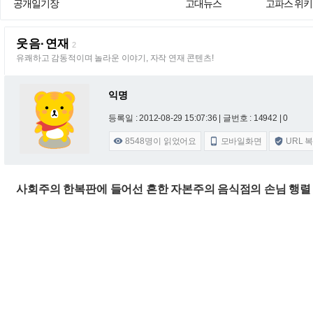
공개일기장
고대뉴스
고파스 위키
웃음·연재
2
유쾌하고 감동적이며 놀라운 이야기, 자작 연재 콘텐츠!
익명
등록일 : 2012-08-29 15:07:36
| 글번호 : 14942 | 0
8548
명이 읽었어요
모바일화면
URL 



사회주의 한복판에 들어선 흔한 자본주의 음식점의 손님 행