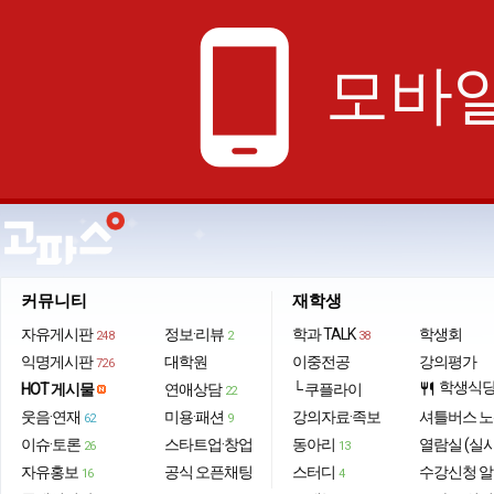
phone_android
모바일
커뮤니티
재학생
자유게시판
정보·리뷰
학과 TALK
학생회
248
2
38
익명게시판
대학원
이중전공
강의평가
726
학생식
HOT 게시물
연애상담
└ 쿠플라이
restaurant
22
웃음·연재
미용·패션
강의자료·족보
셔틀버스 
62
9
이슈·토론
스타트업·창업
동아리
열람실 (실
26
13
자유홍보
공식 오픈채팅
스터디
수강신청 
16
4