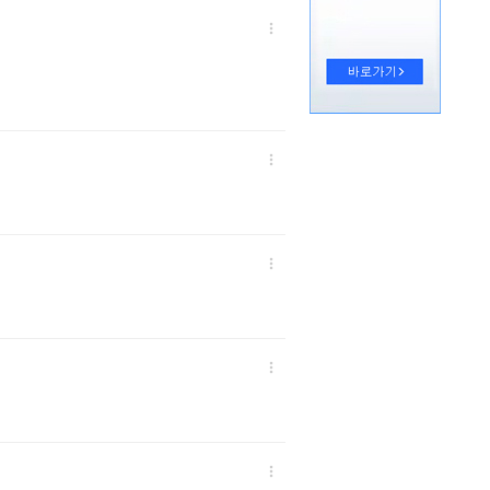




