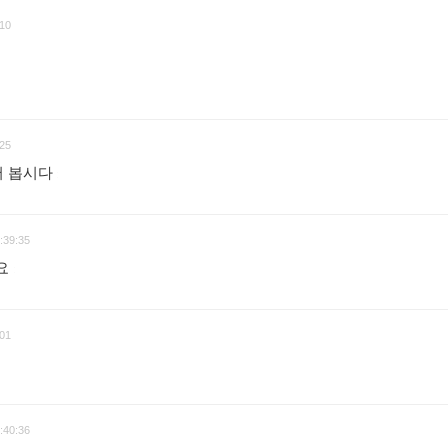
10
25
어 봅시다
:
:39:35
가요
:
01
:40:36