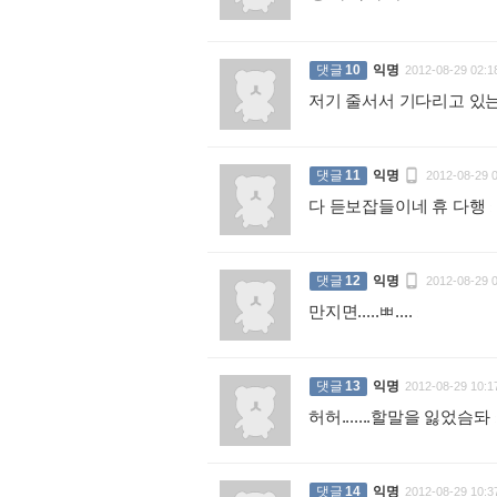
댓글
10
익명
2012-08-29 02:1
저기 줄서서 기다리고 있

댓글
11
익명
2012-08-29 
다 듣보잡들이네 휴 다행
:

댓글
12
익명
2012-08-29 
만지면.....ㅃ....
:
댓글
13
익명
2012-08-29 10:1
허허.......할말을 잃었슴돠
댓글
14
익명
2012-08-29 10:3