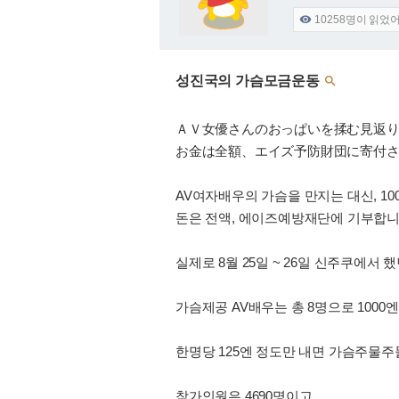
10258
명이 읽었

성진국의 가슴모금운동

ＡＶ女優さんのおっぱいを揉む見返
お金は全額、エイズ予防財団に寄付
AV여자배우의 가슴을 만지는 대신, 10
돈은 전액, 에이즈예방재단에 기부합
실제로 8월 25일 ~ 26일 신주쿠에서 
가슴제공 AV배우는 총 8명으로 1000엔
한명당 125엔 정도만 내면 가슴주물주
참가인원은 4690명이고,