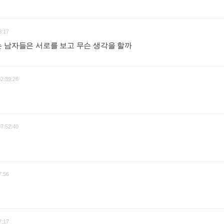
8:17
는 남자들은 서로를 보고 무슨 생각을 할까
:
02:39:26
07:52:40
7:56
:
7:17