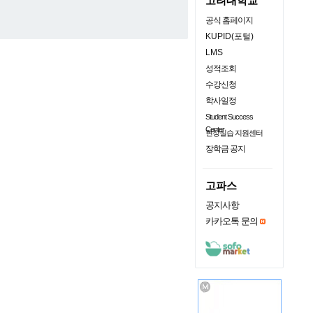
고려대학교
공식 홈페이지
KUPID(포털)
LMS
성적조회
수강신청
학사일정
Student Success
Center
현장실습 지원센터
장학금 공지
고파스
공지사항
카카오톡 문의