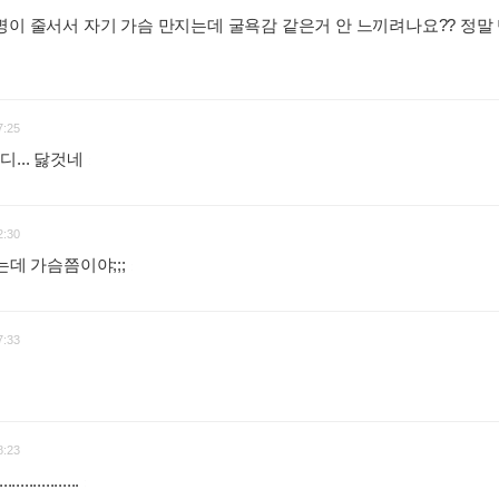
명이 줄서서 자기 가슴 만지는데 굴욕감 같은거 안 느끼려나요?? 정
7:25
... 닳것네
:
2:30
는데 가슴쯤이야;;;
:
7:33
8:23
...............
: