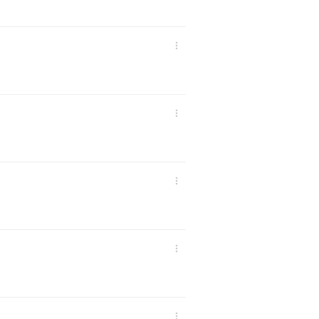




