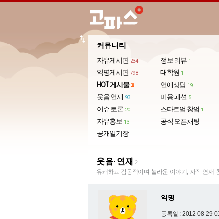
import_export
커뮤니티
자유게시판
정보·리뷰
234
1
익명게시판
대학원
798
1
HOT 게시물
연애상담
19
웃음·연재
미용·패션
93
5
이슈·토론
스타트업·창업
20
1
자유홍보
공식 오픈채팅
13
공개일기장
웃음·연재
2
유쾌하고 감동적이며 놀라운 이야기, 자작 연재 
익명
등록일 : 2012-08-29 0