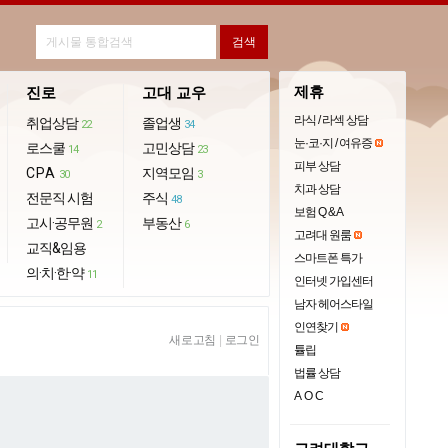
제휴
진로
고대 교우
라식 / 라섹 상담
취업상담
졸업생
22
34
눈·코·지 / 여유증
로스쿨
고민상담
14
23
피부 상담
CPA
지역모임
30
3
치과 상담
전문직 시험
주식
48
보험 Q & A
고시·공무원
부동산
2
6
고려대 원룸
교직&임용
스마트폰 특가
의·치·한·약
11
인터넷 가입센터
남자 헤어스타일
인연찾기
새로고침
|
로그인
튤립
법률 상담
AOC