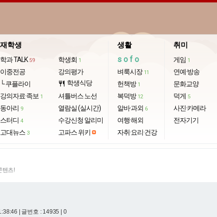
재학생
생활
취미
sofo
학과 TALK
학생회
게임
59
1
1
이중전공
강의평가
벼룩시장
연예·방송
11
학생식당
└ 쿠플라이
restaurant
헌책방
문화교양
1
강의자료·족보
셔틀버스 노선
복덕방
덕게
1
12
5
동아리
열람실 (실시간)
알바·과외
사진·카메라
9
6
스터디
수강신청 알리미
여행·해외
전자기기
4
고대뉴스
고파스 위키
자취·요리·건강
3
콘텐츠!
1:38:46
| 글번호 : 14935 | 0