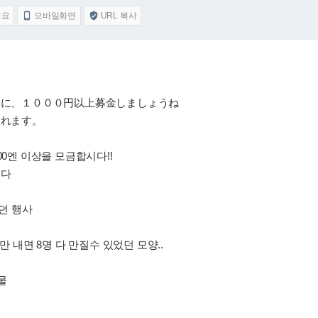
어요
모바일화면
URL 복사


りに、１０００円以上募金しましょうね
されます。
00엔 이상을 모금합시다!!
니다
했던 행사
만 내면 8명 다 만질수 있었던 모양..
물