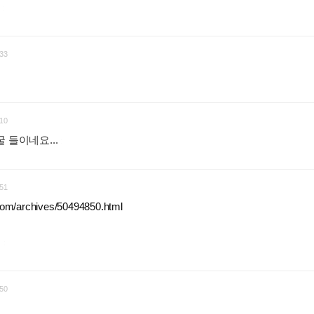
요
:
33
10
 들이네요...
:
51
com/archives/50494850.html
.
:
50