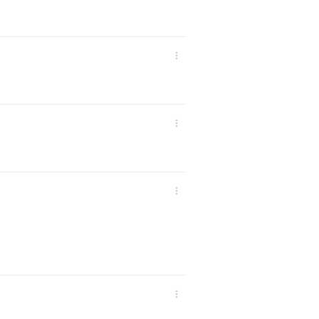



