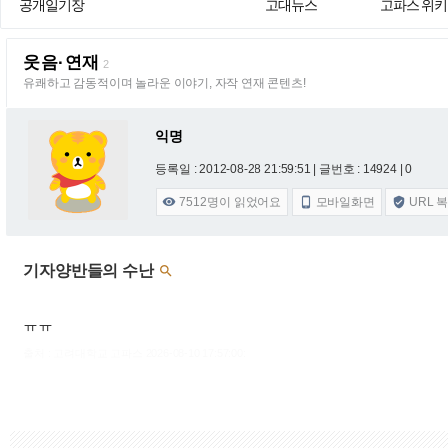
공개일기장
고대뉴스
고파스 위키
웃음·연재
2
유쾌하고 감동적이며 놀라운 이야기, 자작 연재 콘텐츠!
익명
등록일 : 2012-08-28 21:59:51
| 글번호 : 14924 | 0
7512
명이 읽었어요
모바일화면
URL 



기자양반들의 수난

ㅠㅠ
출처 : 고려대학교 고파스 2026-08-10 17:57:00: