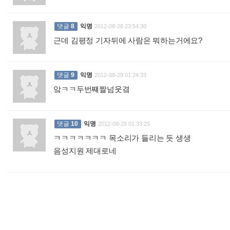
댓글
8
익명
2012-08-28 23:54:30
근데 김평정 기자뒤에 사람은 뭐하는거에요?
:
댓글
9
익명
2012-08-29 01:24:33
앜ㅋㅋ두번쨰짤넘웃곀
:
댓글
10
익명
2012-08-29 01:33:25
ㅋㅋㅋㅋㅋㅋㅋ 목소리가 들리는 듯 생생
음성지원 제대로네
: