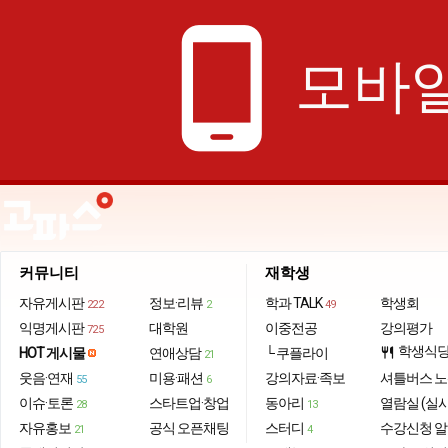
phone_android
모바일
커뮤니티
재학생
자유게시판
정보·리뷰
학과 TALK
학생회
222
2
49
익명게시판
대학원
이중전공
강의평가
725
학생식
HOT 게시물
연애상담
└ 쿠플라이
restaurant
21
웃음·연재
미용·패션
강의자료·족보
셔틀버스 
55
6
이슈·토론
스타트업·창업
동아리
열람실 (실
28
13
자유홍보
공식 오픈채팅
스터디
수강신청 
21
4