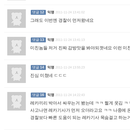
댓글
12
익명
2011-11-24 13:41:02
그래도 이번엔 경찰이 먼저왔네요
:
댓글
13
익명
2011-11-24 13:41:13
미친놈들 저거 진짜 감방맛을 봐야되겟네요 이런 미
댓글
14
익명
2011-11-24 13:55:23
진심 미쳤네 ㄷㄷㄷ
:
댓글
16
익명
2011-11-24 14:22:43
레카끼리 박아서 싸우는거 봤는데 ㅋㅋ 쩔게 웃김 ㅋ
사고나면 레카기사가 먼저 오더라고요 ㅋㅋ 나중에 
경찰보다 빠른 도움이 되는 레카기사 목숨걸고 하는