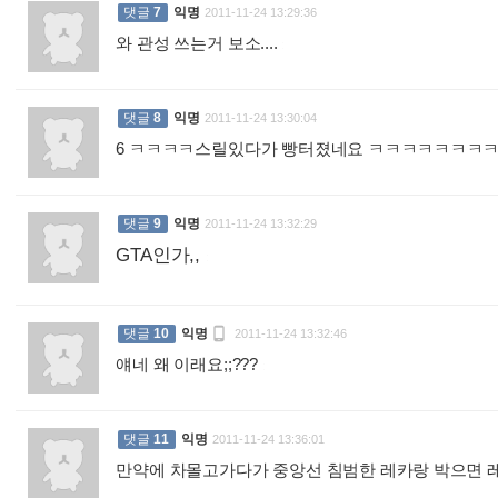
댓글
7
익명
2011-11-24 13:29:36
와 관성 쓰는거 보소....
:
댓글
8
익명
2011-11-24 13:30:04
6 ㅋㅋㅋㅋ스릴있다가 빵터졌네요 ㅋㅋㅋㅋㅋㅋㅋ
댓글
9
익명
2011-11-24 13:32:29
GTA인가,,
:

댓글
10
익명
2011-11-24 13:32:46
얘네 왜 이래요;;???
:
댓글
11
익명
2011-11-24 13:36:01
만약에 차몰고가다가 중앙선 침범한 레카랑 박으면 레