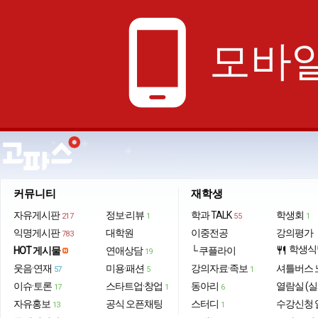
phone_android
모바일
커뮤니티
재학생
자유게시판
정보·리뷰
학과 TALK
학생회
217
1
55
1
익명게시판
대학원
이중전공
강의평가
783
학생식
HOT 게시물
연애상담
└ 쿠플라이
restaurant
19
웃음·연재
미용·패션
강의자료·족보
셔틀버스 
57
5
1
이슈·토론
스타트업·창업
동아리
열람실 (실
17
1
6
자유홍보
공식 오픈채팅
스터디
수강신청 
13
1