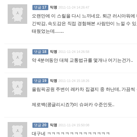
댓글
17
익명
2011-11-24 14:26:47
오랜만에 이 스릴을 다시 느끼네요. 퇴근 러시아워에
긴박감, 속도감은 직접 경험해본 사람만이 느낄 수 있
태웠었는데........
:
댓글
18
익명
2011-11-24 14:26:58
약 4분여동안 대체 교통법규를 몇개나 어기는건가..
:
댓글
19
익명
2011-11-24 15:18:26
올림픽공원 주변이 레카차 집결지 중 하난데, 가끔씩 
제로백(콩글리시죠?)이 슈퍼카 수준인듯..
:
댓글
20
익명
2011-11-24 15:50:08
대구네 ㅋㅋㅋㅋㅋㅋㅋㅋㅋㅋㅋㅋㅋㅋ
: