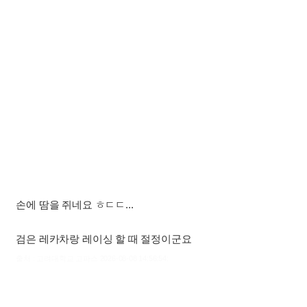
손에 땀을 쥐네요 ㅎㄷㄷ...
검은 레카차랑 레이싱 할 때 절정이군요
출처 : 고려대학교 고파스 2026-08-08 14:56:54: