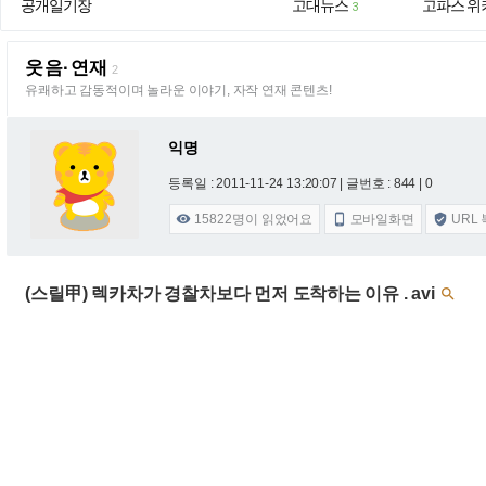
공개일기장
고대뉴스
고파스 위
3
웃음·연재
2
유쾌하고 감동적이며 놀라운 이야기, 자작 연재 콘텐츠!
익명
등록일 : 2011-11-24 13:20:07
| 글번호 : 844 | 0
15822
명이 읽었어요
모바일화면
URL



(스릴甲) 렉카차가 경찰차보다 먼저 도착하는 이유 . avi
