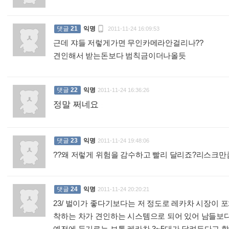

댓글
21
익명
2011-11-24 16:09:53
근데 쟈들 저렇게가면 무인카메라안걸리나??
견인해서 받는돈보다 범칙금이더나올듯
:
댓글
22
익명
2011-11-24 16:36:26
정말 쩌네요
:
댓글
23
익명
2011-11-24 19:48:06
??왜 저렇게 위험을 감수하고 빨리 달리죠?리스크만
댓글
24
익명
2011-11-24 20:20:21
23/ 벌이가 좋다기보다는 저 정도로 레카차 시장이 
착하는 차가 견인하는 시스템으로 되어 있어 남들보다 
예전에 듣기로는 보통 레카차 3~5대가 달려든다고 