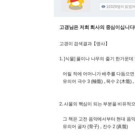
10329
명이 읽었

고갱님은 저희 회사의 중심이십니다
고갱이 검색결과【명사】
1. [식물] 풀이나 나무의 줄기 한가운데 
어릴 적에 어머니가 배추를 다듬으면
유의어 극수 3 (極髓) , 목수 2 (木髓) , 수 
2. 사물의 핵심이 되는 부분을 비유적으
그 책은 고전 음악에서부터 현대 음악
유의어 골자 (骨子) , 진수 2 (眞髓)