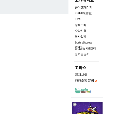
고려대학교
공식 홈페이지
KUPID(포털)
LMS
성적조회
수강신청
학사일정
Student Success
Center
현장실습 지원센터
장학금 공지
고파스
공지사항
카카오톡 문의