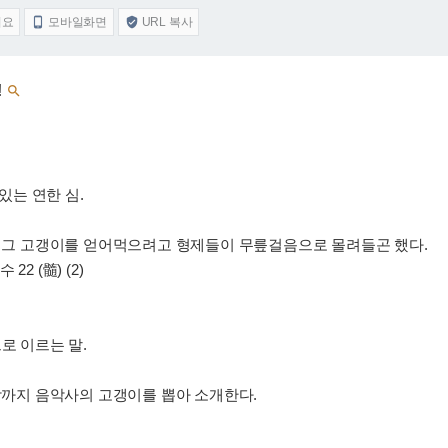
어요
모바일화면
URL 복사


!

있는 연한 심.
 그 고갱이를 얻어먹으려고 형제들이 무릎걸음으로 몰려들곤 했다.
22 (髓) (2)
로 이르는 말.
까지 음악사의 고갱이를 뽑아 소개한다.