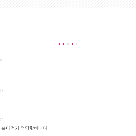
32
17
24
 뽑아먹기 적당핫비니다.
: