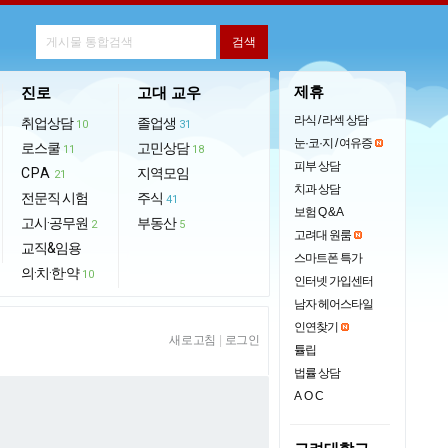
제휴
진로
고대 교우
라식 / 라섹 상담
취업상담
졸업생
10
31
눈·코·지 / 여유증
로스쿨
고민상담
11
18
피부 상담
CPA
지역모임
21
치과 상담
전문직 시험
주식
41
보험 Q & A
고시·공무원
부동산
2
5
고려대 원룸
교직&임용
스마트폰 특가
의·치·한·약
10
인터넷 가입센터
남자 헤어스타일
인연찾기
새로고침
|
로그인
튤립
법률 상담
AOC