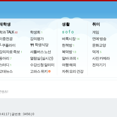
재학생
생활
취미
sofo
학과 TALK
학생회
게임
60
1
이중전공
강의평가
벼룩시장
연예·방송
14
학생식당
└ 쿠플라이
restaurant
헌책방
문화교양
1
강의자료·족보
셔틀버스 노선
복덕방
덕게
1
13
5
동아리
열람실 (실시간)
알바·과외
사진·카메라
7
4
스터디
수강신청 알리미
여행·해외
전자기기
1
고대뉴스
고파스 위키
자취·요리·건강
콘텐츠!
3:41:17
| 글번호 : 3456 | 0