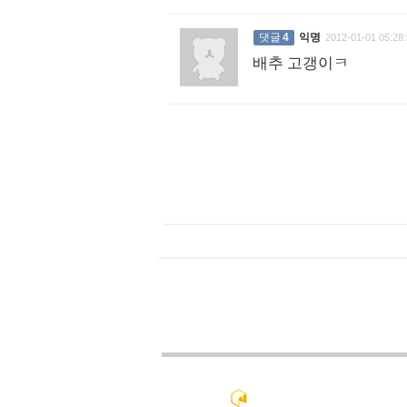
댓글
4
익명
2012-01-01 05:28:
배추 고갱이ㅋ
: