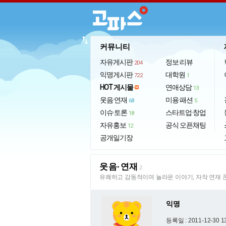
import_export
커뮤니티
자유게시판
정보·리뷰
204
익명게시판
대학원
722
1
HOT 게시물
연애상담
13
웃음·연재
미용·패션
68
5
이슈·토론
스타트업·창업
18
자유홍보
공식 오픈채팅
12
공개일기장
웃음·연재
2
유쾌하고 감동적이며 놀라운 이야기, 자작 연재 
익명
등록일 : 2011-12-30 1