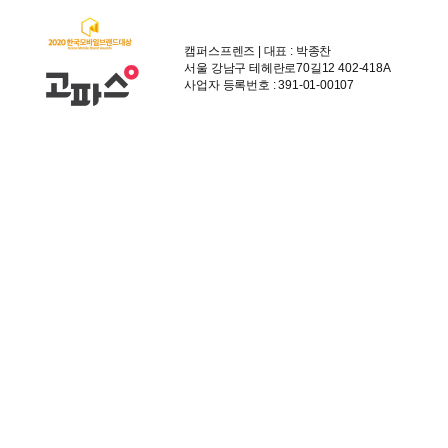
캠퍼스프렌즈 | 대표 : 박종찬
서울 강남구 테헤란로70길12 402-418A
사업자 등록번호 : 391-01-00107