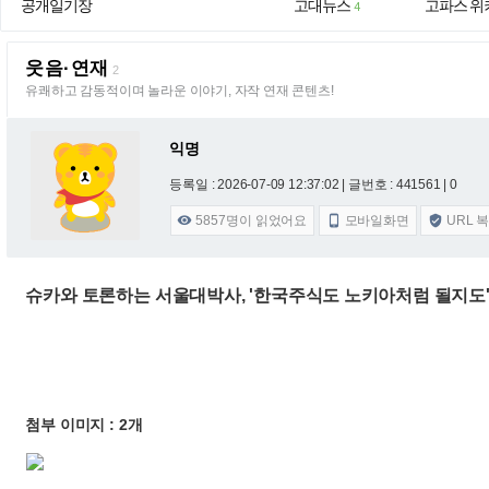
공개일기장
고대뉴스
고파스 위
4
웃음·연재
2
유쾌하고 감동적이며 놀라운 이야기, 자작 연재 콘텐츠!
익명
등록일 : 2026-07-09 12:37:02
| 글번호 : 441561 | 0
5857
명이 읽었어요
모바일화면
URL 



슈카와 토론하는 서울대박사, '한국주식도 노키아처럼 될지도
첨부 이미지 : 2개