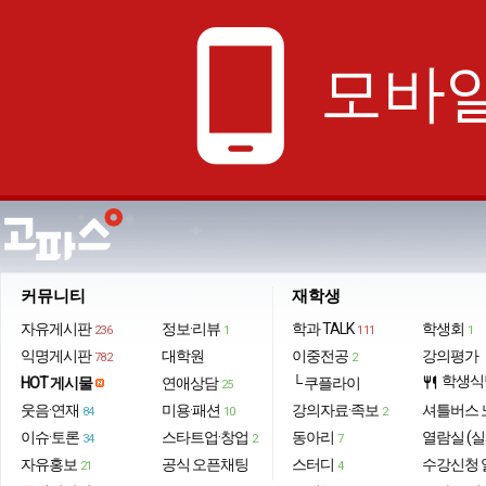
phone_android
모바일
커뮤니티
재학생
자유게시판
정보·리뷰
학과 TALK
학생회
236
1
111
1
익명게시판
대학원
이중전공
강의평가
782
2
학생식
HOT 게시물
연애상담
└ 쿠플라이
restaurant
25
웃음·연재
미용·패션
강의자료·족보
셔틀버스 
84
10
2
이슈·토론
스타트업·창업
동아리
열람실 (실
34
2
7
자유홍보
공식 오픈채팅
스터디
수강신청 
21
4