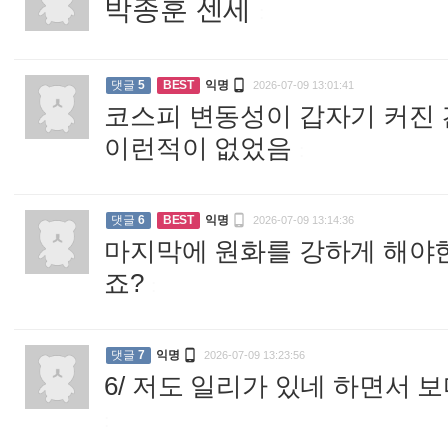
박종훈 센세
:

댓글
5
BEST
익명
2026-07-09 13:01:41
코스피 변동성이 갑자기 커진 
이런적이 없었음
:

댓글
6
BEST
익명
2026-07-09 13:14:36
마지막에 원화를 강하게 해야
죠?
:

댓글
7
익명
2026-07-09 13:23:56
6/ 저도 일리가 있네 하면서
: