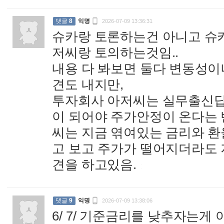

댓글
8
익명
2026-07-09 13:36:31
슈카랑 토론하는건 아니고 슈카
저씨랑 토의하는것임..
내용 다 봐보면 둘다 변동성이
견도 내지만,
투자회사 아저씨는 실무출신답
이 되어야 주가안정이 온다는 
씨는 지금 엮여있는 금리와 환
고 보고 주가가 떨어지더라도
견을 하고있음.
:

댓글
9
익명
2026-07-09 13:38:06
6/ 7/ 기준금리를 낮추자는