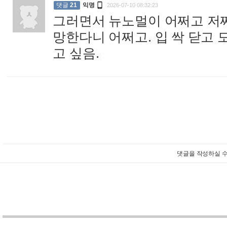

댓글
21
익명
2026-07-10 08:32:23
그러면서 뉴노멀이 어쩌고 저쩌
망한다니 어쩌고. 입 싹 닫고
고 싶음.
:
댓글을 작성하실 수