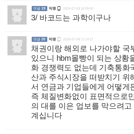

댓글
19
익명
2026-07-09 16:59:00
3/ 바코드는 과학이구나
:

댓글
20
익명
2026-07-09 17:24:27
채권이랑 해외로 나가야할 국
있으니 hbm몰빵이 되는 상황
화 경쟁력도 없는데 기축통화
산과 주식시장을 떠받치기 위
서 연금과 기업들에게 어떻게든
즉 체질변화없이 표면적으로만
의 대를 이은 업보를 막으려고
계십니다
: