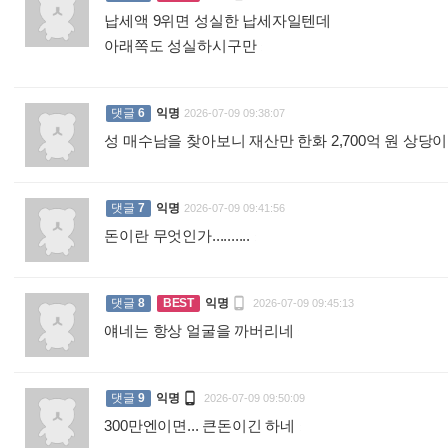
납세액 9위면 성실한 납세자일텐데
아래쪽도 성실하시구만
:
댓글
6
익명
2026-07-09 09:38:07
성 매수남을 찾아보니 재산만 한화 2,700억 원 상당
댓글
7
익명
2026-07-09 09:41:56
돈이란 무엇인가..........
:

댓글
8
BEST
익명
2026-07-09 09:45:13
얘네는 항상 얼굴을 까버리네
:

댓글
9
익명
2026-07-09 09:50:09
300만엔이면... 큰돈이긴 하네
: