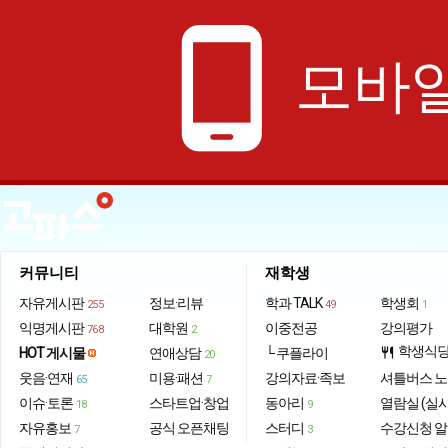
phone_android
모바일
커뮤니티
재학생
자유게시판
정보·리뷰
학과 TALK
학생회
255
49
1
익명게시판
대학원
이중전공
강의평가
768
2
학생식
HOT 게시물
연애상담
└ 쿠플라이
restaurant
20
웃음·연재
미용·패션
강의자료·족보
셔틀버스 
65
7
이슈·토론
스타트업·창업
동아리
열람실 (실
18
9
자유홍보
공식 오픈채팅
스터디
수강신청 
7
3