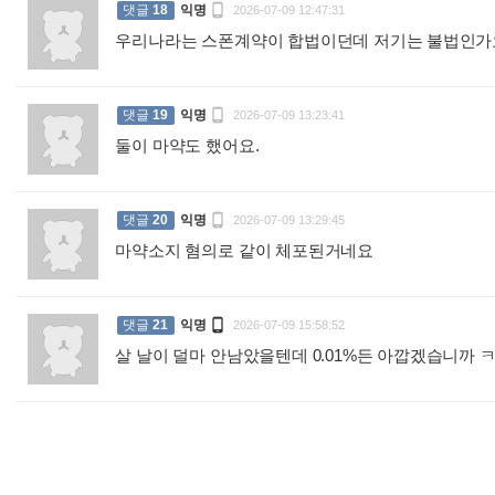

댓글
18
익명
2026-07-09 12:47:31
우리나라는 스폰계약이 합법이던데 저기는 불법인

댓글
19
익명
2026-07-09 13:23:41
둘이 마약도 했어요.
:

댓글
20
익명
2026-07-09 13:29:45
마약소지 혐의로 같이 체포된거네요
:

댓글
21
익명
2026-07-09 15:58:52
살 날이 덜마 안남았을텐데 0.01%든 아깝겠습니까 