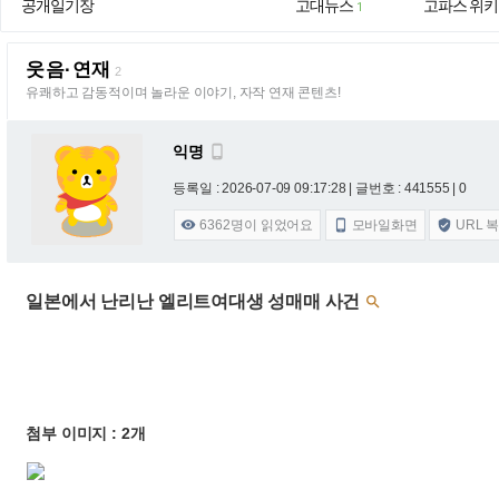
공개일기장
고대뉴스
고파스 위키
1
웃음·연재
2
유쾌하고 감동적이며 놀라운 이야기, 자작 연재 콘텐츠!
익명

등록일 : 2026-07-09 09:17:28
| 글번호 : 441555 | 0
6362
명이 읽었어요
모바일화면
URL 



일본에서 난리난 엘리트여대생 성매매 사건

첨부 이미지 : 2개