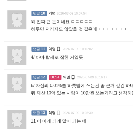
댓글
10
익명
2026-07-09 10:07:54
와 진짜 큰 돈이네요 ㄷㄷㄷㄷㄷ
하루만 저러지도 않았을 것 같은데 ㄷㄷㄷㄷㄷㄷㄷ
:

댓글
11
익명
2026-07-09 10:16:02
4/ 아마 탈세로 잡힌 거일듯
:

댓글
12
BEST
익명
2026-07-09 10:16:17
6/ 자산의 0.01%를 하룻밤에 쓰는건 좀 큰거 같긴 하
뭐 재산 10억 있는 사람이 10만원 쓰는거라고 생각

댓글
13
익명
2026-07-09 10:25:30
11 어 이게 되게 말이 되는 데.
: