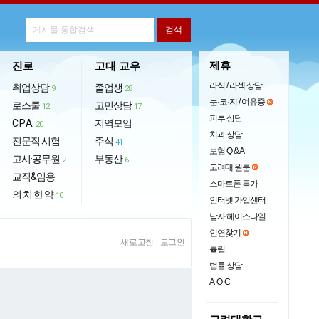
제휴
진로
고대 교우
라식 / 라섹 상담
취업상담
졸업생
9
28
눈·코·지 / 여유증
로스쿨
고민상담
12
17
피부 상담
CPA
지역모임
20
치과 상담
전문직 시험
주식
41
보험 Q & A
고시·공무원
부동산
2
6
고려대 원룸
교직&임용
스마트폰 특가
의·치·한·약
10
인터넷 가입센터
남자 헤어스타일
인연찾기
새로고침
|
로그인
튤립
법률 상담
AOC