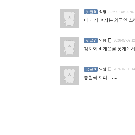
댓글
6
익명
2026-07-09 09:48:
아니 저 여자는 외국인 

댓글
7
익명
2026-07-09 12
김치와 바게뜨를 웃게에서

댓글
8
익명
2026-07-09 14
통찰력 지리네…..
: