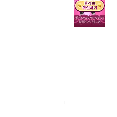


