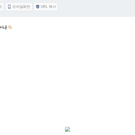
요
모바일화면
URL 복사


 누나
