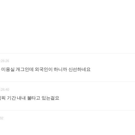
:26:26
 미용실 개그인데 외국인이 하니까 신선하네요
:
:26:40
림픽 기간 내내 불타고 있는걸요
:
32