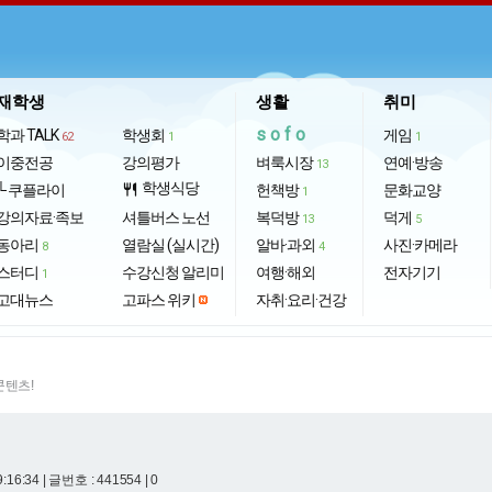
재학생
생활
취미
sofo
학과 TALK
학생회
게임
62
1
1
이중전공
강의평가
벼룩시장
연예·방송
13
학생식당
└ 쿠플라이
restaurant
헌책방
문화교양
1
강의자료·족보
셔틀버스 노선
복덕방
덕게
13
5
동아리
열람실 (실시간)
알바·과외
사진·카메라
8
4
스터디
수강신청 알리미
여행·해외
전자기기
1
고대뉴스
고파스 위키
자취·요리·건강
콘텐츠!
9:16:34
| 글번호 : 441554 | 0