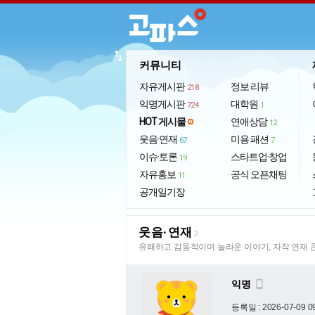
import_export
커뮤니티
자유게시판
정보·리뷰
218
익명게시판
대학원
724
1
HOT 게시물
연애상담
12
웃음·연재
미용·패션
67
7
이슈·토론
스타트업·창업
19
자유홍보
공식 오픈채팅
11
공개일기장
웃음·연재
2
유쾌하고 감동적이며 놀라운 이야기, 자작 연재 
익명

등록일 : 2026-07-09 0