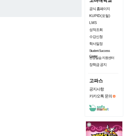
고려대학교
공식 홈페이지
KUPID(포털)
LMS
성적조회
수강신청
학사일정
Student Success
Center
현장실습 지원센터
장학금 공지
고파스
공지사항
카카오톡 문의