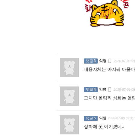
:

댓글
3
익명
2026-07-09 09
내용자체는 아저씨 아줌마

댓글
4
익명
2026-07-09 09
그치만 올림픽 성화는 올
댓글
5
익명
2026-07-09 09:31:
성화에 못 이기겠네..
: