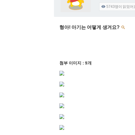
5743
명이 읽었어

형아! 아기는 어떻게 생겨요?

첨부 이미지 : 9개