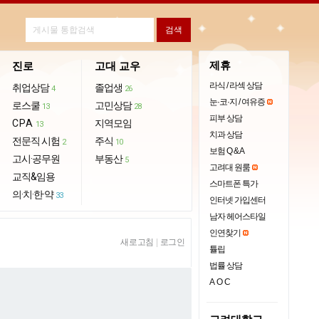
제휴
진로
고대 교우
라식 / 라섹 상담
취업상담
졸업생
4
26
눈·코·지 / 여유증
로스쿨
고민상담
13
28
피부 상담
CPA
지역모임
13
치과 상담
전문직 시험
주식
2
10
보험 Q & A
고시·공무원
부동산
5
고려대 원룸
교직&임용
스마트폰 특가
의·치·한·약
33
인터넷 가입센터
남자 헤어스타일
인연찾기
새로고침
|
로그인
튤립
법률 상담
AOC