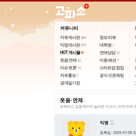
import_export
커뮤니티
자유게시판
정보·리뷰
255
익명게시판
대학원
777
2
HOT 게시물
연애상담
16
웃음·연재
미용·패션
65
7
이슈·토론
스타트업·창업
19
자유홍보
공식 오픈채팅
7
공개일기장
웃음·연재
2
유쾌하고 감동적이며 놀라운 이야기, 자작 연재 
익명

등록일 : 2026-07-08 2