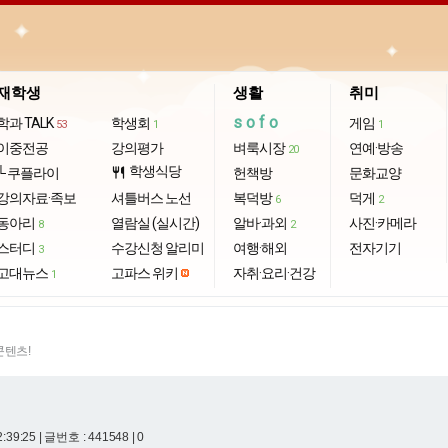
재학생
생활
취미
sofo
학과 TALK
학생회
게임
53
1
1
이중전공
강의평가
벼룩시장
연예·방송
20
학생식당
└ 쿠플라이
restaurant
헌책방
문화교양
강의자료·족보
셔틀버스 노선
복덕방
덕게
6
2
동아리
열람실 (실시간)
알바·과외
사진·카메라
8
2
스터디
수강신청 알리미
여행·해외
전자기기
3
고대뉴스
고파스 위키
자취·요리·건강
1
콘텐츠!
2:39:25
| 글번호 : 441548 | 0