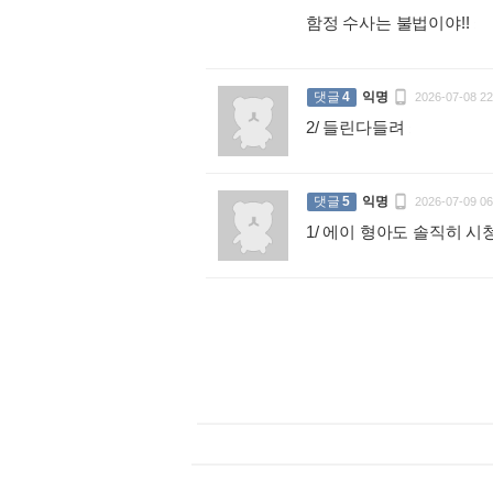
함정 수사는 불법이야!!
:

댓글
4
익명
2026-07-08 22
2/ 들린다들려
:

댓글
5
익명
2026-07-09 06
1/ 에이 형아도 솔직히 