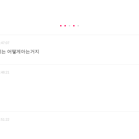
:47:07
너는 어떻게아는거지
:
:48:21
:51:22