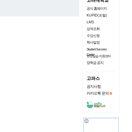
고려대학교
공식 홈페이지
KUPID(포털)
LMS
성적조회
수강신청
학사일정
Student Success
Center
현장실습 지원센터
장학금 공지
고파스
공지사항
카카오톡 문의