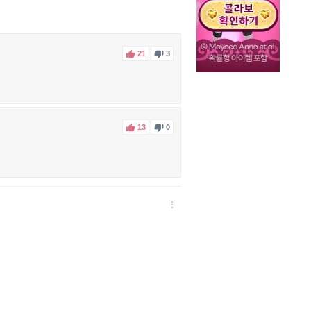


21
3


13
0
