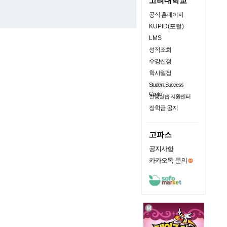
고려대학교
공식 홈페이지
KUPID(포털)
LMS
성적조회
수강신청
학사일정
Student Success
Center
현장실습 지원센터
장학금 공지
고파스
공지사항
카카오톡 문의