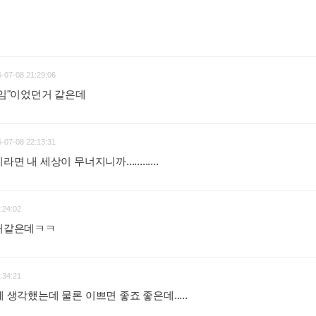
-07-08 21:29:06
남고임"이었던거 같은데
:
-07-08 22:13:31
면 내 세상이 무너지니까............
:
:24:02
는거같은데ㅋㅋ
:
:34:21
게 생각했는데 물론 이쁘면 좋죠 좋은데.....
: