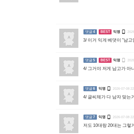
:

댓글
4
BEST
익명
2026
3/ 이거 익게 베댓이 "

댓글
5
BEST
익명
2026
4/ 그거야 저게 남고가 아니라

댓글
6
익명
2026-07-08 22
4/ 글씨체가 다 남자 맞

댓글
7
익명
2026-07-08 22
저도 10대랑 20대는 그렇