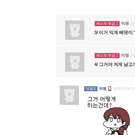
익명
베스트 댓글 1

3/ 이거 익게 베댓
익명
베스트 댓글 2

4/ 그거야 저게 남고가 

댓글
1
익명
2026-07-08 21