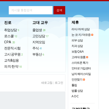
제휴
진로
고대 교우
라식 / 라섹 상담
취업상담
졸업생
9
28
눈·코·지 / 여유증
로스쿨
고민상담
12
17
피부 상담
CPA
지역모임
20
치과 상담
전문직 시험
주식
41
보험 Q & A
고시·공무원
부동산
2
6
고려대 원룸
교직&임용
스마트폰 특가
의·치·한·약
10
인터넷 가입센터
남자 헤어스타일
인연찾기
새로고침
|
로그인
튤립
법률 상담
AOC