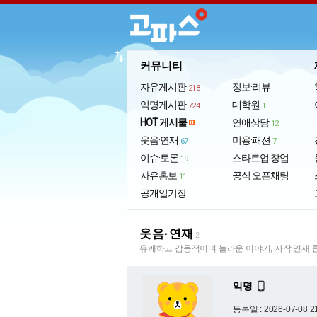
import_export
커뮤니티
자유게시판
정보·리뷰
218
익명게시판
대학원
724
1
HOT 게시물
연애상담
12
웃음·연재
미용·패션
67
7
이슈·토론
스타트업·창업
19
자유홍보
공식 오픈채팅
11
공개일기장
웃음·연재
2
유쾌하고 감동적이며 놀라운 이야기, 자작 연재 
익명

등록일 : 2026-07-08 2