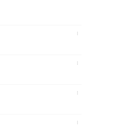



