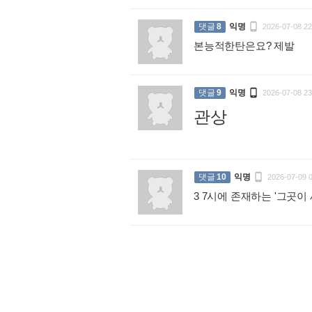

댓글
8
익명
2026-07-08 22
본능적한탄은요? 제발
:

댓글
9
익명
2026-07-08 23
관상
:

댓글
10
익명
2026-07-09 
3 7시에 존재하는 '그곳이