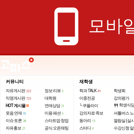
phone_android
모바일
커뮤니티
재학생
자유게시판
정보·리뷰
학과 TALK
학생회
222
2
49
익명게시판
대학원
이중전공
강의평가
725
학생식
HOT 게시물
연애상담
└ 쿠플라이
restaurant
21
웃음·연재
미용·패션
강의자료·족보
셔틀버스 
55
6
이슈·토론
스타트업·창업
동아리
열람실 (실
28
13
자유홍보
공식 오픈채팅
스터디
수강신청 
21
4