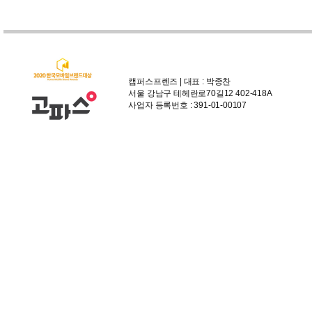
캠퍼스프렌즈 | 대표 : 박종찬
서울 강남구 테헤란로70길12 402-418A
사업자 등록번호 : 391-01-00107