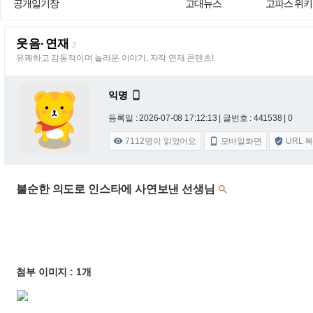
공개일기장
고대뉴스
고파스 위키
웃음·연재
2
유쾌하고 감동적이며 놀라운 이야기, 자작 연재 콘텐츠!
익명

등록일 : 2026-07-08 17:12:13
| 글번호 : 441538 | 0
7112
명이 읽었어요
모바일화면
URL 



불순한 의도로 인스타에 사연보낸 선생님

첨부 이미지 : 1개