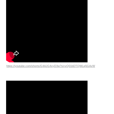
https://youtube.com/shorts/G4AJG4vyD3w?si=vQ01bDTQWLqSGAvW