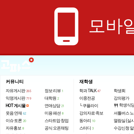
phone_android
모바일
커뮤니티
재학생
자유게시판
정보·리뷰
학과 TALK
학생회
265
1
47
익명게시판
대학원
이중전공
강의평가
719
2
학생식
HOT 게시물
연애상담
└ 쿠플라이
restaurant
21
웃음·연재
미용·패션
강의자료·족보
셔틀버스 
62
8
이슈·토론
스타트업·창업
동아리
열람실 (실
20
10
자유홍보
공식 오픈채팅
스터디
수강신청 
8
3