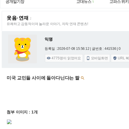
공개일기장
고대뉴스
고파스 위키
1
웃음·연재
2
유쾌하고 감동적이며 놀라운 이야기, 자작 연재 콘텐츠!
익명
등록일 : 2026-07-08 15:56:12
| 글번호 : 441536 | 0
4775
명이 읽었어요
모바일화면
URL 



미국 교민들 사이에 돌아다닌다는 짤

첨부 이미지 : 1개