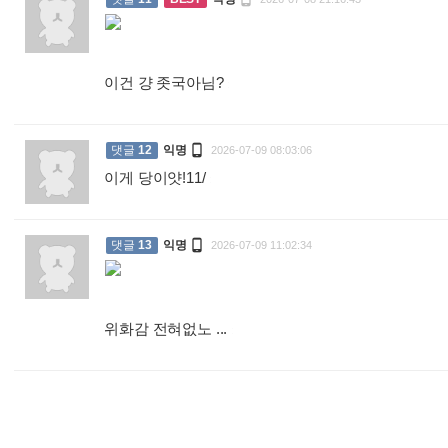
이건 걍 좃국아님?
:

댓글
12
익명
2026-07-09 08:03:06
이게 당이얏!11/
:

댓글
13
익명
2026-07-09 11:02:34
위화감 전혀없노 ...
: