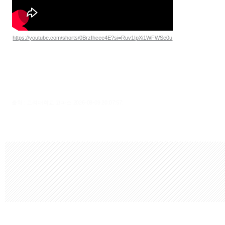
https://youtube.com/shorts/0BrzIhcee4E?si=Ruv1IpXi1WFWSe0u
출처 : 고려대학교 고파스 2026-08-09 20:07:57: