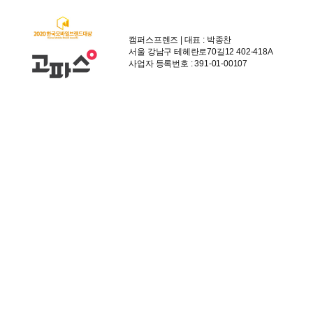
캠퍼스프렌즈 | 대표 : 박종찬
서울 강남구 테헤란로70길12 402-418A
사업자 등록번호 : 391-01-00107