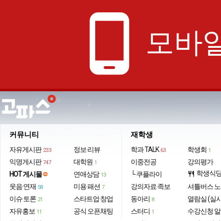
phone_android
모바일
커뮤니티
재학생
자유게시판
정보·리뷰
학과 TALK
학생회
233
63
1
익명게시판
대학원
이중전공
강의평가
747
1
학생식
HOT 게시물
연애상담
└ 쿠플라이
restaurant
13
웃음·연재
미용·패션
강의자료·족보
셔틀버스 
58
7
이슈·토론
스타트업·창업
동아리
열람실 (실
21
8
자유홍보
공식 오픈채팅
스터디
수강신청 
11
1