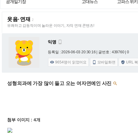
공개일기장
고대뉴스
고파스 위키
웃음·연재
2
유쾌하고 감동적이며 놀라운 이야기, 자작 연재 콘텐츠!
익명

등록일 : 2026-06-03 20:30:16
| 글번호 : 439760 | 0
9654
명이 읽었어요
모바일화면
URL 



성형외과에 가장 많이 들고 오는 여자연예인 사진

첨부 이미지 : 4개