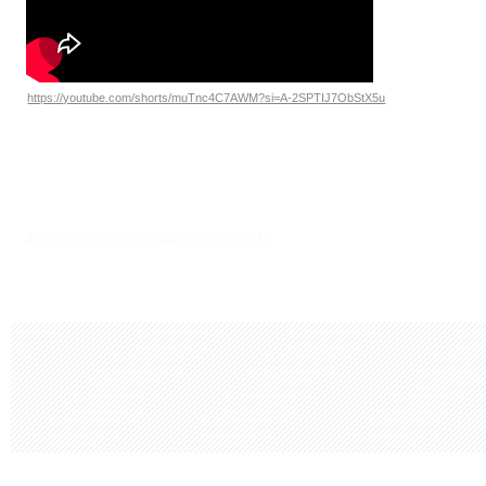
https://youtube.com/shorts/muTnc4C7AWM?si=A-2SPTIJ7ObStX5u
출처 : 고려대학교 고파스 2026-08-09 08:56:51: