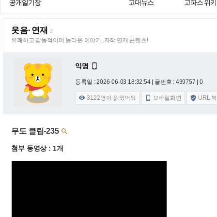
공개일기장
고대뉴스
고파스 위키
웃음·연재
2
유쾌하고 감동적이며 놀라운 이야기, 자작 연재 콘텐츠!
익명

등록일 : 2026-06-03 18:32:54
| 글번호 : 439757 | 0
3122
명이 읽었어요
모바일화면
URL 



무도 클립-235

첨부 동영상 : 1개