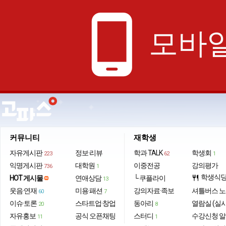
phone_android
모바일
커뮤니티
재학생
자유게시판
정보·리뷰
학과 TALK
학생회
223
62
1
익명게시판
대학원
이중전공
강의평가
736
1
학생식
HOT 게시물
연애상담
└ 쿠플라이
restaurant
13
웃음·연재
미용·패션
강의자료·족보
셔틀버스 
60
7
이슈·토론
스타트업·창업
동아리
열람실 (실
20
8
자유홍보
공식 오픈채팅
스터디
수강신청 
11
1