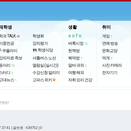
재학생
생활
취미
sofo
학과 TALK
학생회
게임
48
1
이중전공
강의평가
벼룩시장
연예·방송
15
학생식당
└ 쿠플라이
restaurant
헌책방
문화교양
강의자료·족보
셔틀버스 노선
복덕방
덕게
7
2
동아리
열람실 (실시간)
알바·과외
사진·카메라
10
2
스터디
수강신청 알리미
여행·해외
전자기기
3
고대뉴스
고파스 위키
자취·요리·건강
1
콘텐츠!
7:37:41
| 글번호 : 439752 | 0