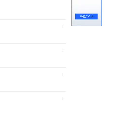



