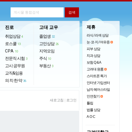
제휴
진로
고대 교우
라식 / 라섹 상담
취업상담
졸업생
4
32
눈·코·지 / 여유증
로스쿨
고민상담
13
26
피부 상담
CPA
지역모임
10
치과 상담
전문직 시험
주식
3
10
보험 Q & A
고시·공무원
부동산
3
고려대 원룸
교직&임용
스마트폰 특가
의·치·한·약
36
인터넷 가입센터
남자 헤어스타일
인연찾기
새로고침
|
로그인
튤립
법률 상담
AOC