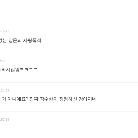
:19:52
 없는 장문의 자랑폭격
:
:23:52
치와와시잖앜ㅋㅋㄱㄱ
:
:27:11
살인거 아니에요? 진짜 장수한다 정정하신 강아지네
:
:57:15