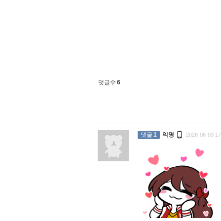
댓글수
6

댓글
1
익명
2026-06-03 17