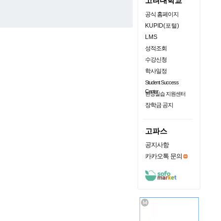
고려대학교
공식 홈페이지
KUPID(포털)
LMS
성적조회
수강신청
학사일정
Student Success
Center
현장실습 지원센터
장학금 공지
고파스
공지사항
카카오톡 문의