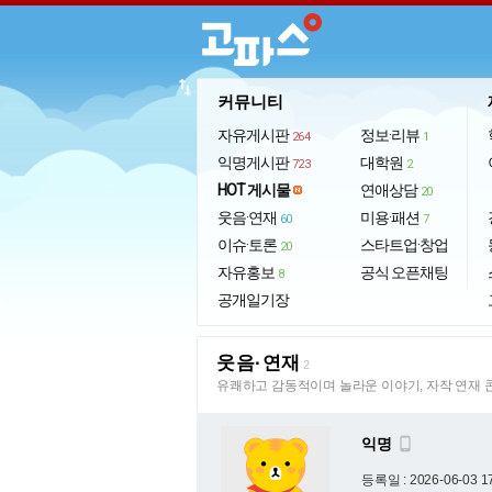
import_export
커뮤니티
자유게시판
정보·리뷰
264
1
익명게시판
대학원
723
2
HOT 게시물
연애상담
20
웃음·연재
미용·패션
60
7
이슈·토론
스타트업·창업
20
자유홍보
공식 오픈채팅
8
공개일기장
웃음·연재
2
유쾌하고 감동적이며 놀라운 이야기, 자작 연재 
익명

등록일 : 2026-06-03 1