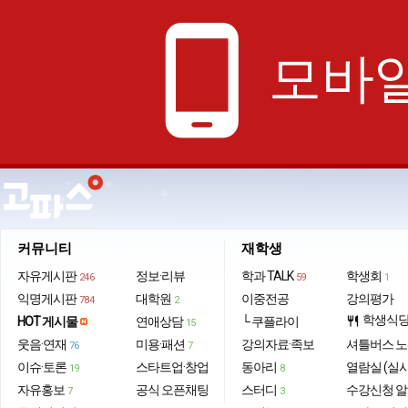
phone_android
모바일
커뮤니티
재학생
자유게시판
정보·리뷰
학과 TALK
학생회
246
59
1
익명게시판
대학원
이중전공
강의평가
784
2
학생식
HOT 게시물
연애상담
└ 쿠플라이
restaurant
15
웃음·연재
미용·패션
강의자료·족보
셔틀버스 
76
7
이슈·토론
스타트업·창업
동아리
열람실 (실
19
8
자유홍보
공식 오픈채팅
스터디
수강신청 
7
3