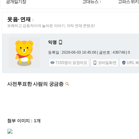
공개일기장
고대뉴스
고파스 위키
1
웃음·연재
2
유쾌하고 감동적이며 놀라운 이야기, 자작 연재 콘텐츠!
익명

등록일 : 2026-06-03 16:45:06
| 글번호 : 439748 | 0
7155
명이 읽었어요
모바일화면
URL 



사전투표한 사람의 궁금증

첨부 이미지 : 1개