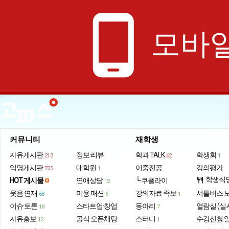
phone_android
모바일
커뮤니티
재학생
자유게시판
정보·리뷰
학과 TALK
학생회
213
62
1
익명게시판
대학원
이중전공
강의평가
725
1
학생식
HOT 게시물
연애상담
└ 쿠플라이
restaurant
12
웃음·연재
미용·패션
강의자료·족보
셔틀버스 
68
6
1
이슈·토론
스타트업·창업
동아리
열람실 (실
18
7
자유홍보
공식 오픈채팅
스터디
수강신청 
12
1