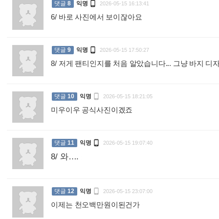

댓글
8
익명
2026-05-15 16:13:41
6/ 바로 사진에서 보이잖아요
:

댓글
9
익명
2026-05-15 17:50:27
8/ 저게 팬티인지를 처음 알았습니다... 그냥 바지 디자

댓글
10
익명
2026-05-15 18:21:05
미우이우 공식사진이겠죠
:

댓글
11
익명
2026-05-15 19:07:40
8/ 와….
:

댓글
12
익명
2026-05-15 23:07:00
이제는 천오백만원이된건가
: