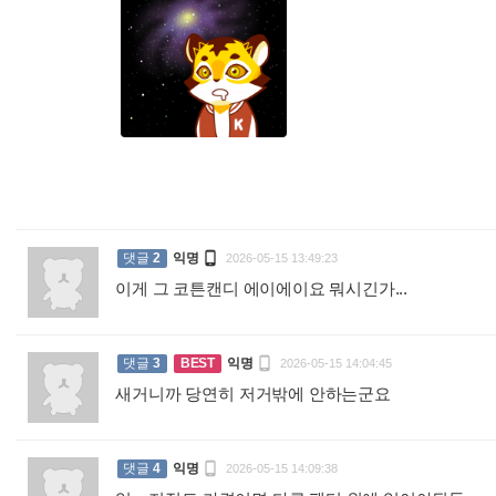
:

댓글
2
익명
2026-05-15 13:49:23
이게 그 코튼캔디 에이에이요 뭐시긴가...
:

댓글
3
BEST
익명
2026-05-15 14:04:45
새거니까 당연히 저거밖에 안하는군요
:

댓글
4
익명
2026-05-15 14:09:38