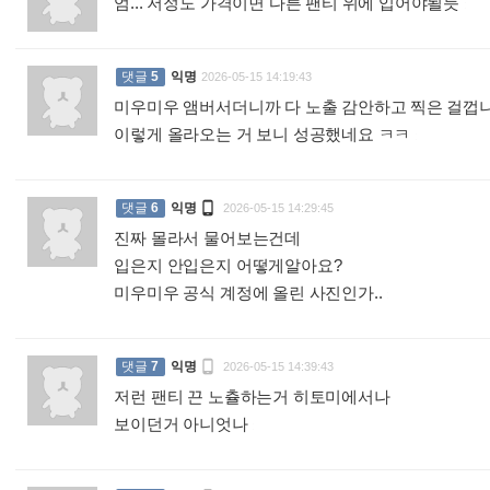
엄... 저정도 가격이면 다른 팬티 위에 입어야될듯
:
댓글
5
익명
2026-05-15 14:19:43
미우미우 앰버서더니까 다 노출 감안하고 찍은 걸껍니다
이렇게 올라오는 거 보니 성공했네요 ㅋㅋ
:

댓글
6
익명
2026-05-15 14:29:45
진짜 몰라서 물어보는건데
입은지 안입은지 어떻게알아요?
미우미우 공식 계정에 올린 사진인가..
:

댓글
7
익명
2026-05-15 14:39:43
저런 팬티 끈 노츌하는거 히토미에서나
보이던거 아니엇나
: