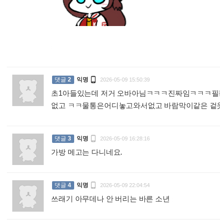
:

댓글
2
익명
2026-05-09 15:50:39
초1아들있는데 저거 오바아님ㅋㅋㅋ진짜임ㅋㅋㅋ필
없고 ㅋㅋ물통은어디놓고와서없고 바람막이같은 겉옷

댓글
3
익명
2026-05-09 16:28:16
가방 메고는 다니네요.
:

댓글
4
익명
2026-05-09 22:04:54
쓰래기 아무데나 안 버리는 바른 소년
: