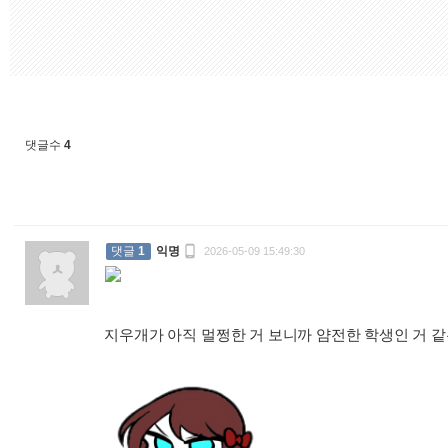
댓글수
4

댓글
1
익명
2026-05-09 15:49:30
지우개가 아직 멀쩡한 거 보니까 얌전한 학생인 거 