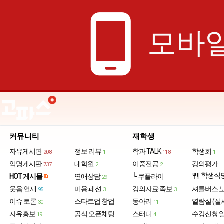
phone_android
모바일
커뮤니티
재학생
자유게시판
정보·리뷰
학과 TALK
학생회
208
1
118
1
익명게시판
대학원
이중전공
강의평가
737
2
2
학생식
HOT 게시물
연애상담
└ 쿠플라이
restaurant
29
웃음·연재
미용·패션
강의자료·족보
셔틀버스 
95
3
3
이슈·토론
스타트업·창업
동아리
열람실 (실
30
11
자유홍보
공식 오픈채팅
스터디
수강신청 
19
4