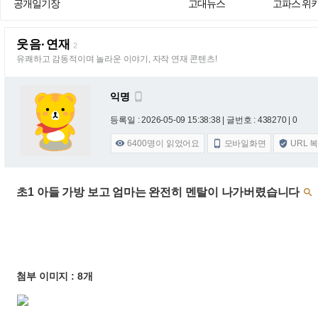
공개일기장
고대뉴스
고파스 위
웃음·연재
2
유쾌하고 감동적이며 놀라운 이야기, 자작 연재 콘텐츠!
익명

등록일 : 2026-05-09 15:38:38
| 글번호 : 438270 | 0
6400
명이 읽었어요
모바일화면
URL 



초1 아들 가방 보고 엄마는 완전히 멘탈이 나가버렸습니다

첨부 이미지 : 8개