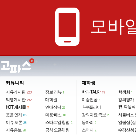
phone_android
모바일
커뮤니티
재학생
자유게시판
정보·리뷰
학과 TALK
학생회
223
1
119
1
익명게시판
대학원
이중전공
강의평가
792
1
3
학생식
HOT 게시물
연애상담
└ 쿠플라이
restaurant
25
웃음·연재
미용·패션
강의자료·족보
셔틀버스 
86
10
2
이슈·토론
스타트업·창업
동아리
열람실 (실
38
2
9
자유홍보
공식 오픈채팅
스터디
수강신청 
20
2