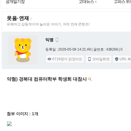
공개일기장
고대뉴스
고파스 위
4
웃음·연재
2
유쾌하고 감동적이며 놀라운 이야기, 자작 연재 콘텐츠!
익명

등록일 : 2026-05-09 14:21:49
| 글번호 : 438266 | 0
6718
명이 읽었어요
모바일화면
URL 



약혐) 경북대 컴퓨터학부 학생회 대참사

첨부 이미지 : 1개