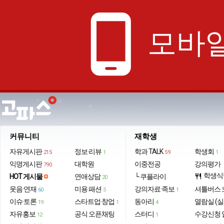
phone_android
모바일
커뮤니티
재학생
자유게시판
정보·리뷰
학과 TALK
학생회
215
1
59
1
익명게시판
대학원
이중전공
강의평가
790
학생식
HOT 게시물
연애상담
└ 쿠플라이
restaurant
20
웃음·연재
미용·패션
강의자료·족보
셔틀버스 
60
5
1
이슈·토론
스타트업·창업
동아리
열람실 (실
19
1
4
자유홍보
공식 오픈채팅
스터디
수강신청 
12
1