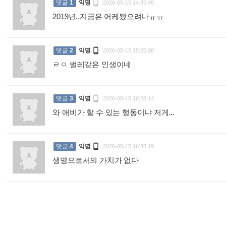

댓글
1
익명
2026-05-15 14:35:09
2019년..지금은 어케됐으려나ㅠㅠ
:

댓글
2
익명
2026-05-15 15:25:00
ㄹㅇ 벌레같은 인생이네
:

댓글
3
익명
2026-05-15 16:28:14
와 애비가 할 수 있는 행동이냐 저게...
:

댓글
4
익명
2026-05-15 16:35:19
생명으로서의 가치가 없다
: