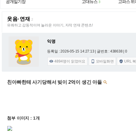
공개일기장
고대뉴스
고파스 위
3
웃음·연재
2
유쾌하고 감동적이며 놀라운 이야기, 자작 연재 콘텐츠!
익명
등록일 : 2026-05-15 14:27:13
| 글번호 : 438638 | 0
4894
명이 읽었어요
모바일화면
URL 



친아빠한테 사기당해서 빚이 2억이 생긴 아들

첨부 이미지 : 1개