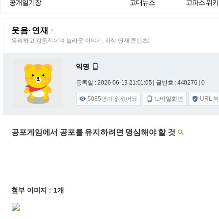
공개일기장
고대뉴스
고파스 위키
웃음·연재
2
유쾌하고 감동적이며 놀라운 이야기, 자작 연재 콘텐츠!
익명

등록일 : 2026-06-13 21:01:05
| 글번호 : 440276 | 0
5085
명이 읽었어요
모바일화면
URL 



공포게임에서 공포를 유지하려면 명심해야 할 것

첨부 이미지 : 1개