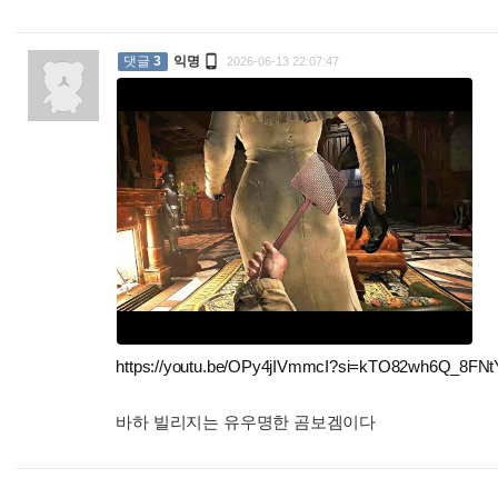

댓글
3
익명
2026-06-13 22:07:47
https://youtu.be/OPy4jIVmmcI?si=kTO82wh6Q_8FN
바하 빌리지는 유우명한 곰보겜이다
: