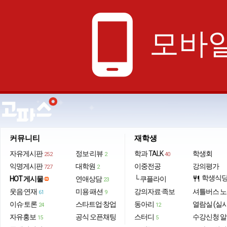
phone_android
모바일
커뮤니티
재학생
자유게시판
정보·리뷰
학과 TALK
학생회
252
2
40
익명게시판
대학원
이중전공
강의평가
727
2
학생식
HOT 게시물
연애상담
└ 쿠플라이
restaurant
23
웃음·연재
미용·패션
강의자료·족보
셔틀버스 
61
9
이슈·토론
스타트업·창업
동아리
열람실 (실
24
12
자유홍보
공식 오픈채팅
스터디
수강신청 
15
5