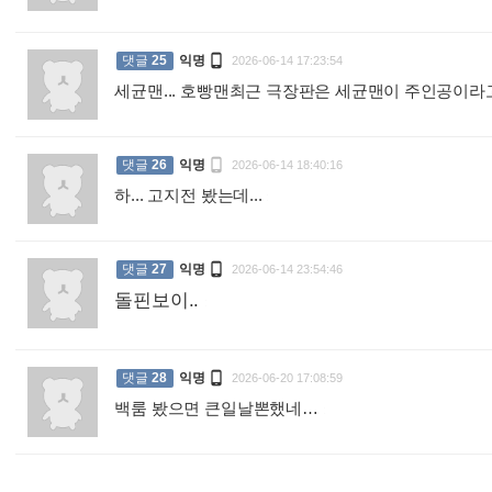

댓글
25
익명
2026-06-14 17:23:54
세균맨... 호빵맨최근 극장판은 세균맨이 주인공이라

댓글
26
익명
2026-06-14 18:40:16
하... 고지전 봤는데...
:

댓글
27
익명
2026-06-14 23:54:46
돌핀보이..
:

댓글
28
익명
2026-06-20 17:08:59
백룸 봤으면 큰일날뽄했네…
: