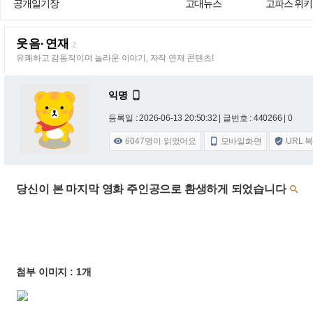
공개일기장
고대뉴스
고파스 위키
웃음·연재
2
유쾌하고 감동적이며 놀라운 이야기, 자작 연재 콘텐츠!
익명

등록일 : 2026-06-13 20:50:32
| 글번호 : 440266 | 0
6047
명이 읽었어요
모바일화면
URL 



당신이 본 마지막 영화 주인공으로 환생하게 되었습니다

첨부 이미지 : 1개