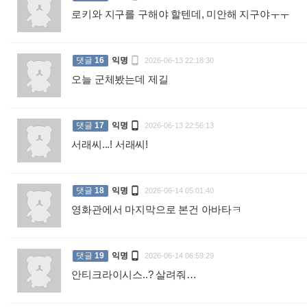
로키와 지구를 구해야 할텐데, 미안해 지구야ㅜㅜ
:

댓글
16
익명
2026-06-13 22:18:30
오늘 군체봤는데 제길
:

댓글
17
익명
2026-06-13 22:56:13
서래씨...! 서래씨!
:

댓글
18
익명
2026-06-14 05:01:40
영화관에서 마지막으로 본건 아바타ㅋ
:

댓글
19
익명
2026-06-14 06:59:29
안티크라이시스..? 살려줘…
: