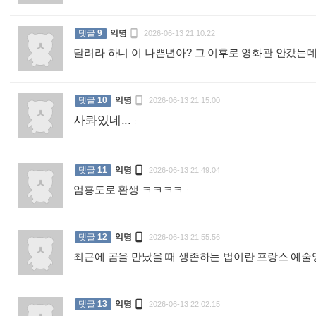

댓글
9
익명
2026-06-13 21:10:22
달려라 하니 이 나쁜년아? 그 이후로 영화관 안갔는데.

댓글
10
익명
2026-06-13 21:15:00
사롸있네...
:

댓글
11
익명
2026-06-13 21:49:04
엄흥도로 환생 ㅋㅋㅋㅋ
:

댓글
12
익명
2026-06-13 21:55:56
최근에 곰을 만났을 때 생존하는 법이란 프랑스 예

댓글
13
익명
2026-06-13 22:02:15