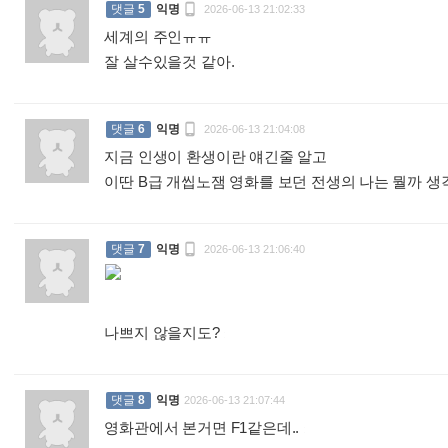

댓글
5
익명
2026-06-13 21:02:33
세계의 주인ㅠㅠ
잘 살수있을것 같아.
:

댓글
6
익명
2026-06-13 21:04:08
지금 인생이 환생이란 얘긴줄 알고
이딴 B급 개씹노잼 영화를 보던 전생의 나는 뭘까 

댓글
7
익명
2026-06-13 21:06:40
나쁘지 않을지도?
:
댓글
8
익명
2026-06-13 21:07:44
영화관에서 본거면 F1같은데..
: