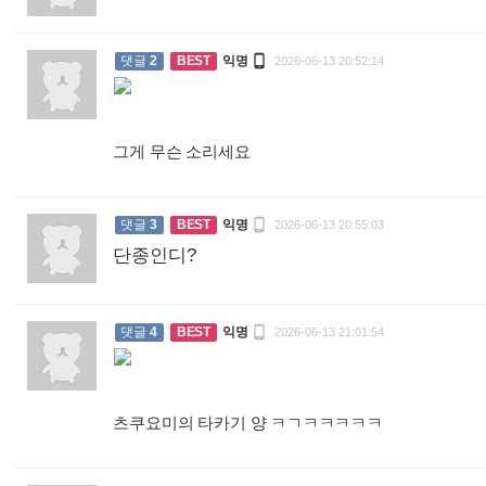

댓글
2
BEST
익명
2026-06-13 20:52:14
그게 무슨 소리세요
:

댓글
3
BEST
익명
2026-06-13 20:55:03
단종인디?
:

댓글
4
BEST
익명
2026-06-13 21:01:54
츠쿠요미의 타카기 양 ㅋㄱㅋㅋㅋㅋㅋ
: