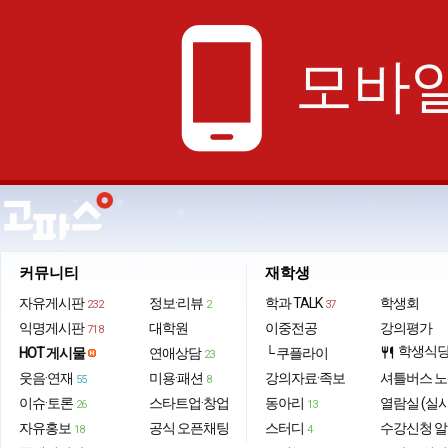
phone_android
모바일
커뮤니티
재학생
자유게시판
정보·리뷰
학과 TALK
학생회
232
2
37
익명게시판
대학원
이중전공
강의평가
718
학생식
HOT 게시물
연애상담
└ 쿠플라이
restaurant
23
웃음·연재
미용·패션
강의자료·족보
셔틀버스 
55
8
이슈·토론
스타트업·창업
동아리
열람실 (실
26
13
자유홍보
공식 오픈채팅
스터디
수강신청 
18
4