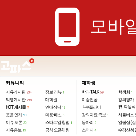
phone_android
모바일
커뮤니티
재학생
자유게시판
정보·리뷰
학과 TALK
학생회
234
1
59
1
익명게시판
대학원
이중전공
강의평가
798
1
학생식
HOT 게시물
연애상담
└ 쿠플라이
restaurant
19
웃음·연재
미용·패션
강의자료·족보
셔틀버스 
93
5
1
이슈·토론
스타트업·창업
동아리
열람실 (실
20
1
9
자유홍보
공식 오픈채팅
스터디
수강신청 
13
4