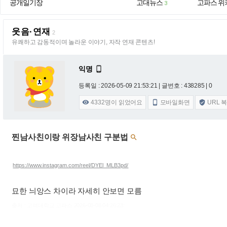
공개일기장
고대뉴스
고파스 위
3
웃음·연재
2
유쾌하고 감동적이며 놀라운 이야기, 자작 연재 콘텐츠!
익명

등록일 : 2026-05-09 21:53:21
| 글번호 : 438285 | 0
4332
명이 읽었어요
모바일화면
URL 



찐남사친이랑 위장남사친 구분법

https://www.instagram.com/reel/DYEl_MLB3pd/
묘한 늬앙스 차이라 자세히 안보면 모름
출처 : 고려대학교 고파스 2026-08-08 04:26:23: