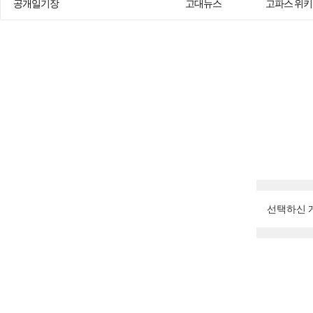
공개일기장
고대뉴스
고파스 위키
선택하신 