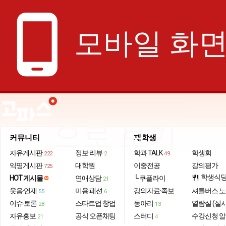
phone_android
모바일 화
으로 보기
커뮤니티
재학생
자유게시판
정보·리뷰
학과 TALK
학생회
222
2
49
익명게시판
대학원
이중전공
강의평가
725
학생식
HOT 게시물
연애상담
└ 쿠플라이
restaurant
21
웃음·연재
미용·패션
강의자료·족보
셔틀버스 
55
6
이슈·토론
스타트업·창업
동아리
열람실 (실
28
13
자유홍보
공식 오픈채팅
스터디
수강신청 
21
4