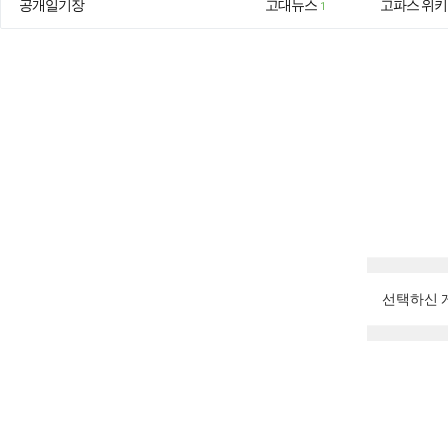
공개일기장
고대뉴스
고파스 위키
1
선택하신 