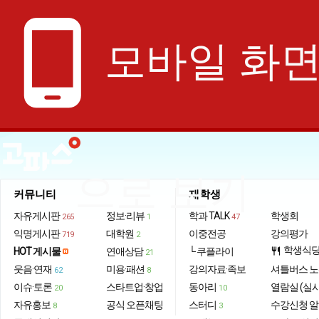
phone_android
모바일 화
으로 보기
커뮤니티
재학생
자유게시판
정보·리뷰
학과 TALK
학생회
265
1
47
익명게시판
대학원
이중전공
강의평가
719
2
학생식
HOT 게시물
연애상담
└ 쿠플라이
restaurant
21
웃음·연재
미용·패션
강의자료·족보
셔틀버스 
62
8
이슈·토론
스타트업·창업
동아리
열람실 (실
20
10
자유홍보
공식 오픈채팅
스터디
수강신청 
8
3