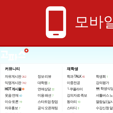
phone_android
모바일
커뮤니티
재학생
자유게시판
정보·리뷰
학과 TALK
학생회
262
45
1
익명게시판
대학원
이중전공
강의평가
742
2
학생식
HOT 게시물
연애상담
└ 쿠플라이
restaurant
22
웃음·연재
미용·패션
강의자료·족보
셔틀버스 
60
7
이슈·토론
스타트업·창업
동아리
열람실 (실
19
10
자유홍보
공식 오픈채팅
스터디
수강신청 
7
3