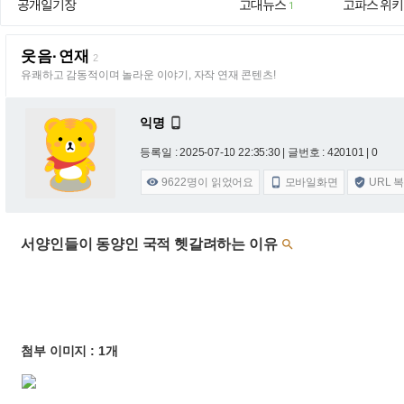
공개일기장
고대뉴스
고파스 위키
1
웃음·연재
2
유쾌하고 감동적이며 놀라운 이야기, 자작 연재 콘텐츠!
익명

등록일 : 2025-07-10 22:35:30
| 글번호 : 420101 | 0
9622
명이 읽었어요
모바일화면
URL 



서양인들이 동양인 국적 헷갈려하는 이유

첨부 이미지 : 1개