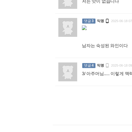
저는 맛이 없습니다
:

댓글
3
익명
2025-06-18 07
남자는 숙성된 와인이다
:

댓글
4
익명
2025-06-18 09
3/ 아주머님..... 이렇게 