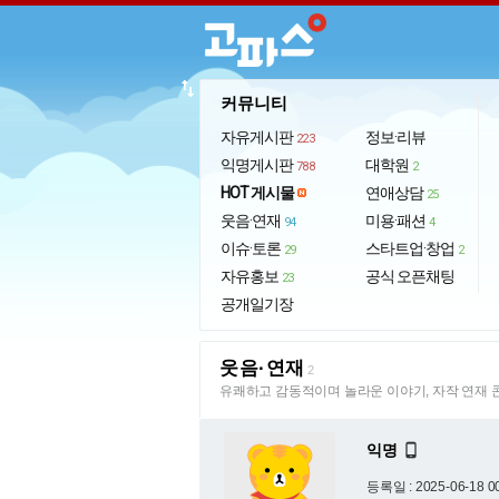
import_export
커뮤니티
자유게시판
정보·리뷰
223
익명게시판
대학원
788
2
HOT 게시물
연애상담
25
웃음·연재
미용·패션
94
4
이슈·토론
스타트업·창업
29
2
자유홍보
공식 오픈채팅
23
공개일기장
웃음·연재
2
유쾌하고 감동적이며 놀라운 이야기, 자작 연재 
익명

등록일 : 2025-06-18 0