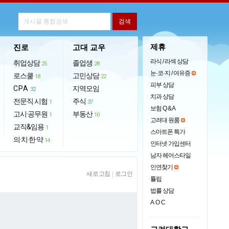
제휴
진로
고대 교우
라식 / 라섹 상담
취업상담
졸업생
25
28
눈·코·지 / 여유증
로스쿨
고민상담
18
22
피부 상담
CPA
지역모임
32
치과 상담
전문직 시험
주식
1
37
보험 Q & A
고시·공무원
부동산
1
10
고려대 원룸
교직&임용
1
스마트폰 특가
의·치·한·약
14
인터넷 가입센터
남자 헤어스타일
인연찾기
새로고침
|
로그인
튤립
법률 상담
AOC