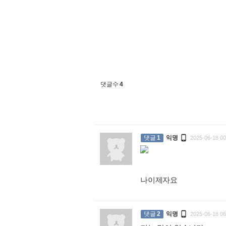
댓글수
4

댓글
1
익명
2025-06-18 00
나이제자요
:

댓글
2
익명
2025-06-18 06