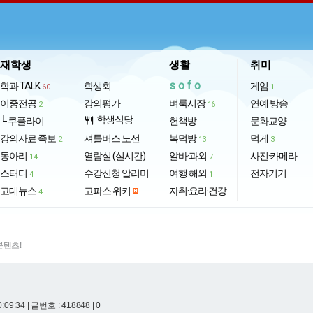
재학생
생활
취미
sofo
학과 TALK
학생회
게임
60
1
이중전공
강의평가
벼룩시장
연예·방송
2
16
학생식당
└ 쿠플라이
restaurant
헌책방
문화교양
강의자료·족보
셔틀버스 노선
복덕방
덕게
2
13
3
동아리
열람실 (실시간)
알바·과외
사진·카메라
14
7
스터디
수강신청 알리미
여행·해외
전자기기
4
1
고대뉴스
고파스 위키
자취·요리·건강
4
콘텐츠!
0:09:34
| 글번호 : 418848 | 0