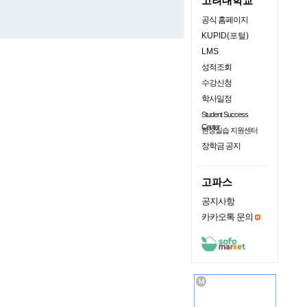
고려대학교
공식 홈페이지
KUPID(포털)
LMS
성적조회
수강신청
학사일정
Student Success
Center
현장실습 지원센터
장학금 공지
고파스
공지사항
카카오톡 문의