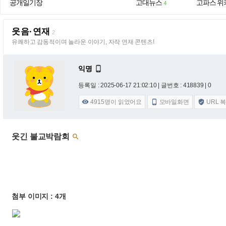
공개일기장
고대뉴스
고파스 위
4
웃음·연재
2
유쾌하고 감동적이며 놀라운 이야기, 자작 연재 콘텐츠!
익명

등록일 : 2025-06-17 21:02:10
| 글번호 : 418839 | 0
4915
명이 읽었어요
모바일화면
URL 



웃긴 불교박람회

첨부 이미지 : 4개