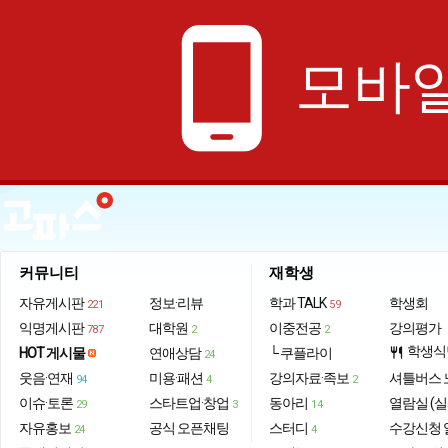
phone_android
모바일
커뮤니티
재학생
자유게시판
정보·리뷰
학과 TALK
학생회
221
59
익명게시판
대학원
이중전공
강의평가
787
2
2
학생식
HOT 게시물
연애상담
└ 쿠플라이
restaurant
24
웃음·연재
미용·패션
강의자료·족보
셔틀버스 
94
4
2
이슈·토론
스타트업·창업
동아리
열람실 (실
29
3
14
자유홍보
공식 오픈채팅
스터디
수강신청 
24
4