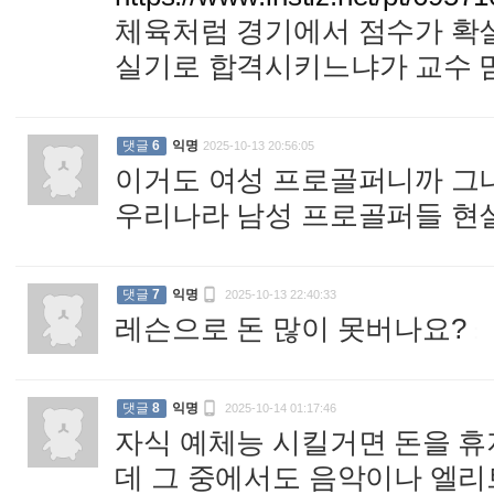
체육처럼 경기에서 점수가 확
실기로 합격시키느냐가 교수 
댓글
6
익명
2025-10-13 20:56:05
이거도 여성 프로골퍼니까 그
우리나라 남성 프로골퍼들 현

댓글
7
익명
2025-10-13 22:40:33
레슨으로 돈 많이 못버나요?
:

댓글
8
익명
2025-10-14 01:17:46
자식 예체능 시킬거면 돈을 휴
데 그 중에서도 음악이나 엘