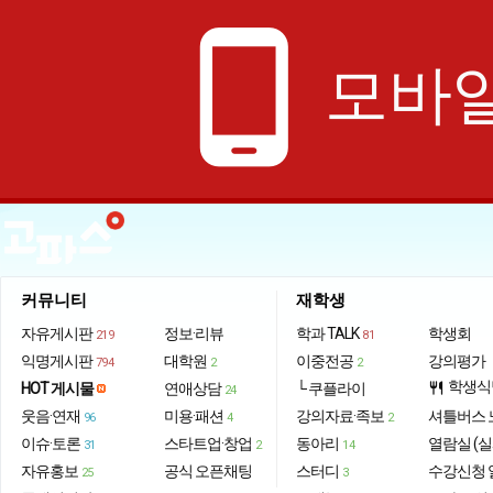
phone_android
모바일
커뮤니티
재학생
자유게시판
정보·리뷰
학과 TALK
학생회
219
81
익명게시판
대학원
이중전공
강의평가
794
2
2
학생식
HOT 게시물
연애상담
└ 쿠플라이
restaurant
24
웃음·연재
미용·패션
강의자료·족보
셔틀버스 
96
4
2
이슈·토론
스타트업·창업
동아리
열람실 (실
31
2
14
자유홍보
공식 오픈채팅
스터디
수강신청 
25
3