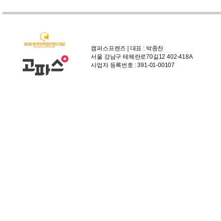
캠퍼스프렌즈 | 대표 : 박종찬
서울 강남구 테헤란로70길12 402-418A
사업자 등록번호 : 391-01-00107