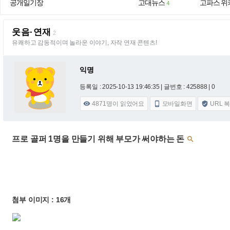
공개일기장
고대뉴스
고파스 위
4
웃음·연재
2
유쾌하고 감동적이며 놀라운 이야기, 자작 연재 콘텐츠!
익명
등록일 : 2025-10-13 19:46:35
| 글번호 : 425888 | 0
4871
명이 읽었어요
모바일화면
URL 



프로 골퍼 1명을 만들기 위해 부모가 써야하는 돈

첨부 이미지 : 16개