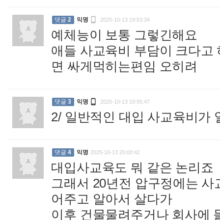

댓글
2
익명
2025-10-13 19:53:34
예체능이 보통 그렇긴해요
애들 사교육비 부담이 크다고
면 싸게먹히는편임 오히려
:

댓글
3
익명
2025-10-13 19:55:47
2/ 일반적인 대입 사교육비가 
댓글
4
익명
2025-10-13 20:00:42
대입사교육도 뭐 같은 논리죠
그래서 20년전 압구정에는 사
어주고 알아서 살다가
이후 건물물려주거나 회사에 