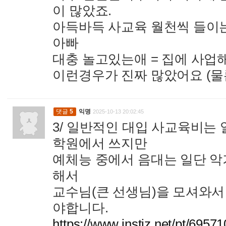
이 많았죠.
아득바득 사교육 월천씩 들이는 
아빠
대충 놀고있는애 = 집에 사업
이런경우가 진짜 많았어요 (물
댓글
5
익명
2025-10-13 20:02:45
3/ 일반적인 대입 사교육비는
학원에서 쓰지만
예체능 중에서 음대는 일단 악
해서
교수님(큰 선생님)을 모셔와서
야합니다.
https://www.instiz.net/pt/695