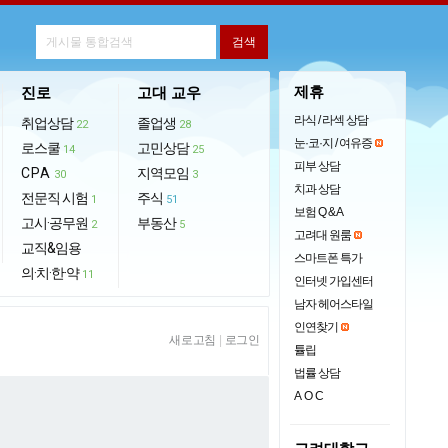
제휴
진로
고대 교우
라식 / 라섹 상담
취업상담
졸업생
22
28
눈·코·지 / 여유증
로스쿨
고민상담
14
25
피부 상담
CPA
지역모임
30
3
치과 상담
전문직 시험
주식
1
51
보험 Q & A
고시·공무원
부동산
2
5
고려대 원룸
교직&임용
스마트폰 특가
의·치·한·약
11
인터넷 가입센터
남자 헤어스타일
인연찾기
새로고침
|
로그인
튤립
법률 상담
AOC