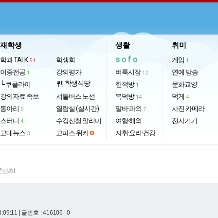
재학생
생활
취미
sofo
학과 TALK
학생회
게임
54
1
1
이중전공
강의평가
벼룩시장
연예·방송
1
12
학생식당
└ 쿠플라이
restaurant
헌책방
문화교양
1
강의자료·족보
셔틀버스 노선
복덕방
덕게
14
4
동아리
열람실 (실시간)
알바·과외
사진·카메라
9
7
스터디
수강신청 알리미
여행·해외
전자기기
4
고대뉴스
고파스 위키
자취·요리·건강
3
콘텐츠!
3:09:11
| 글번호 : 416106 | 0