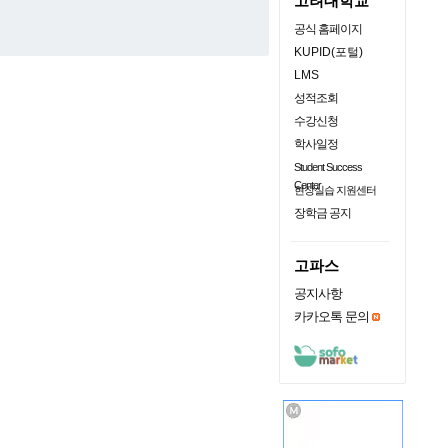
고려대학교
공식 홈페이지
KUPID(포털)
LMS
성적조회
수강신청
학사일정
Student Success
Center
현장실습 지원센터
장학금 공지
고파스
공지사항
카카오톡 문의