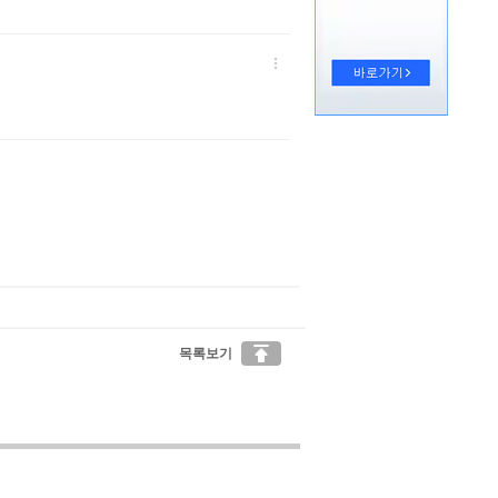


목록보기