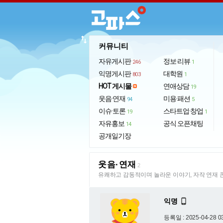
import_export
커뮤니티
자유게시판
정보·리뷰
246
1
익명게시판
대학원
803
1
HOT 게시물
연애상담
19
웃음·연재
미용·패션
94
5
이슈·토론
스타트업·창업
19
1
자유홍보
공식 오픈채팅
14
공개일기장
웃음·연재
2
유쾌하고 감동적이며 놀라운 이야기, 자작 연재 
익명

등록일 : 2025-04-28 0