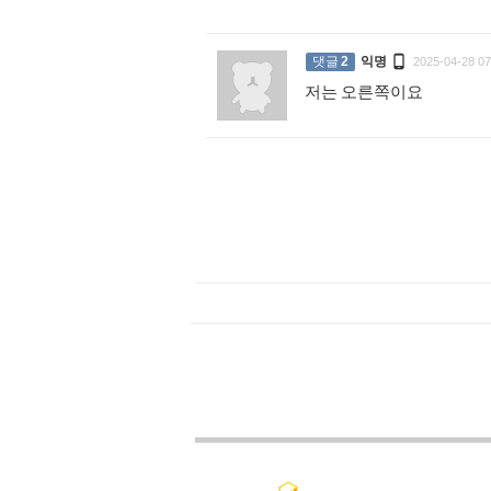

댓글
2
익명
2025-04-28 07
저는 오른쪽이요
: