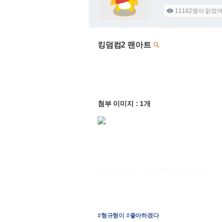
11162
명이 읽었

킹덤컴2 팬아트

첨부 이미지 : 1개
출처 : 고려대학교 고파스 2026-08-07 23:12:41:
#형규형이
#좋아하겠다