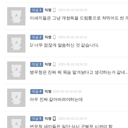

댓글
1
익명
2025-05-18 18:09:20
이새끼들은 그냥 개쌍욕을 드럼통으로 쳐먹어도 싼

댓글
2
익명
2025-05-18 18:16:22
1/ 너무 점잖게 말씀하신 것 같습니다.
:

댓글
3
익명
2025-05-18 19:26:18
병무청은 진짜 뭐 목숨 맡겨놨다고 생각하는거 같네.
댓글
4
익명
2025-05-18 20:42:06
어우 진짜 갈아버려야하는데
:

댓글
5
익명
2025-05-18 22:26:27
변무청 새끼들은 일단 상시 군복무 시켜야 함
: