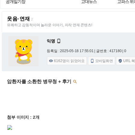
공개일기장
고대뉴스
고파스 위
웃음·연재
2
유쾌하고 감동적이며 놀라운 이야기, 자작 연재 콘텐츠!
익명

등록일 : 2025-05-18 17:55:01
| 글번호 : 417180 | 0
6162
명이 읽었어요
모바일화면
URL 



암환자를 소환한 병무청 + 후기

첨부 이미지 : 2개