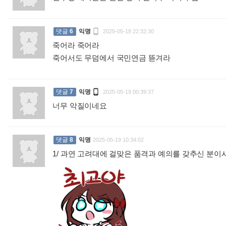

댓글
6
익명
2025-05-18 22:32:30
죽어라 죽어라
죽어서도 무덤에서 국민연금 뜯겨라
:

댓글
7
익명
2025-05-19 00:39:37
너무 악질이네요
:
댓글
8
익명
2025-05-19 10:34:02
1/ 과연 고려대에 걸맞은 품격과 예의를 갖추신 분이