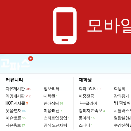
phone_android
모바일
커뮤니티
재학생
자유게시판
정보·리뷰
학과 TALK
학생회
205
116
익명게시판
대학원
이중전공
강의평가
712
1
학생식
HOT 게시물
연애상담
└ 쿠플라이
restaurant
19
웃음·연재
미용·패션
강의자료·족보
셔틀버스 
66
7
3
이슈·토론
스타트업·창업
동아리
열람실 (실
25
1
16
자유홍보
공식 오픈채팅
스터디
수강신청 
17
1