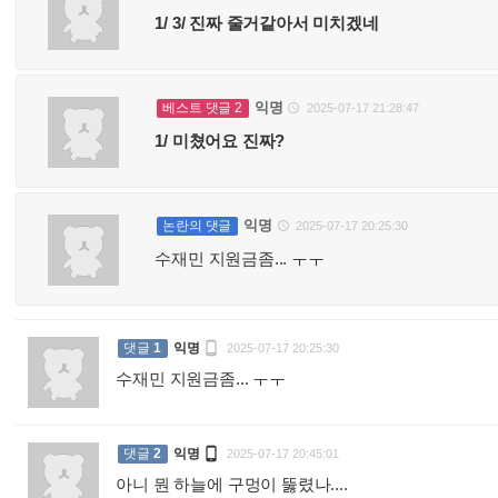
1/ 3/ 진짜 줄거같아서 미치겠네
익명
베스트 댓글 2
2025-07-17 21:28:47

1/ 미쳤어요 진짜?
익명
논란의 댓글
2025-07-17 20:25:30

수재민 지원금좀... ㅜㅜ

댓글
1
익명
2025-07-17 20:25:30
수재민 지원금좀... ㅜㅜ
:

댓글
2
익명
2025-07-17 20:45:01
아니 뭔 하늘에 구멍이 뚫렸나....
: