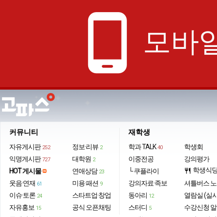
phone_android
모바일
커뮤니티
재학생
자유게시판
정보·리뷰
학과 TALK
학생회
252
2
40
익명게시판
대학원
이중전공
강의평가
727
2
학생식
HOT 게시물
연애상담
└ 쿠플라이
restaurant
23
웃음·연재
미용·패션
강의자료·족보
셔틀버스 
61
9
이슈·토론
스타트업·창업
동아리
열람실 (실
24
12
자유홍보
공식 오픈채팅
스터디
수강신청 
15
5