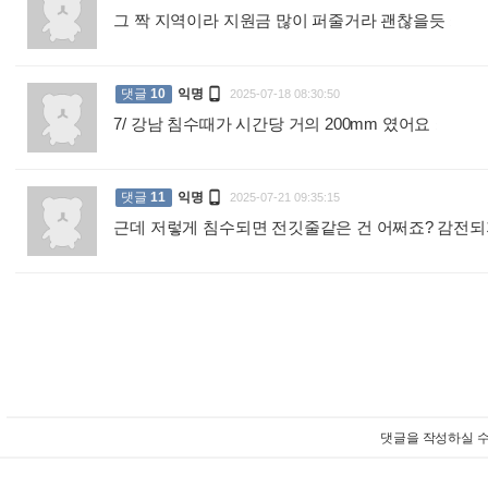
그 짝 지역이라 지원금 많이 퍼줄거라 괜찮을듯
:

댓글
10
익명
2025-07-18 08:30:50
7/ 강남 침수때가 시간당 거의 200mm 였어요
:

댓글
11
익명
2025-07-21 09:35:15
근데 저렇게 침수되면 전깃줄같은 건 어쩌죠? 감전되
댓글을 작성하실 수