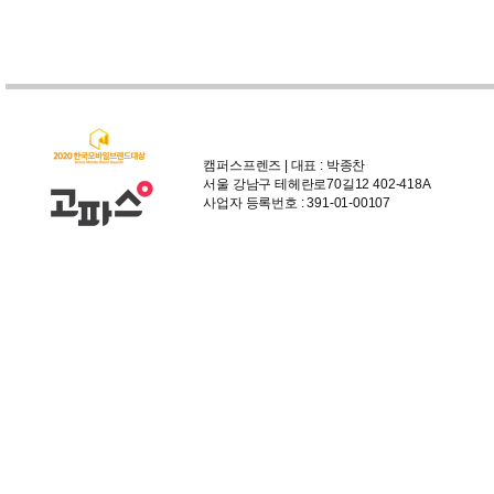
캠퍼스프렌즈 | 대표 : 박종찬
서울 강남구 테헤란로70길12 402-418A
사업자 등록번호 : 391-01-00107