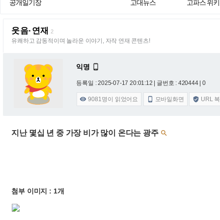
공개일기장
고대뉴스
고파스 위키
웃음·연재
2
유쾌하고 감동적이며 놀라운 이야기, 자작 연재 콘텐츠!
익명

등록일 : 2025-07-17 20:01:12
| 글번호 : 420444 | 0
9081
명이 읽었어요
모바일화면
URL 



지난 몇십 년 중 가장 비가 많이 온다는 광주

첨부 이미지 : 1개