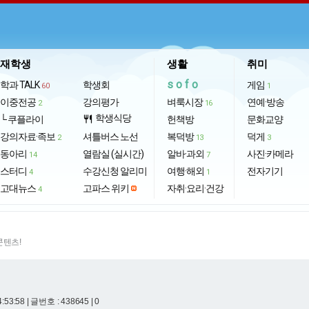
재학생
생활
취미
sofo
학과 TALK
학생회
게임
60
1
이중전공
강의평가
벼룩시장
연예·방송
2
16
학생식당
└ 쿠플라이
restaurant
헌책방
문화교양
강의자료·족보
셔틀버스 노선
복덕방
덕게
2
13
3
동아리
열람실 (실시간)
알바·과외
사진·카메라
14
7
스터디
수강신청 알리미
여행·해외
전자기기
4
1
고대뉴스
고파스 위키
자취·요리·건강
4
콘텐츠!
4:53:58
| 글번호 : 438645 | 0