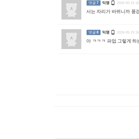

댓글
7
익명
2026-05-15 15
서는 자리가 바뀌니까 풍

댓글
8
익명
2026-05-15 16
아 ㅋㅋㅋ 파업 그렇게 하