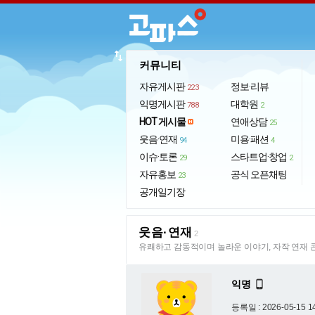
import_export
커뮤니티
자유게시판
정보·리뷰
223
익명게시판
대학원
788
2
HOT 게시물
연애상담
25
웃음·연재
미용·패션
94
4
이슈·토론
스타트업·창업
29
2
자유홍보
공식 오픈채팅
23
공개일기장
웃음·연재
2
유쾌하고 감동적이며 놀라운 이야기, 자작 연재 
익명

등록일 : 2026-05-15 1