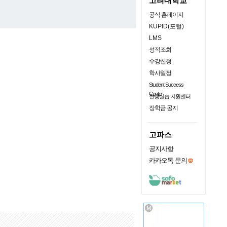
고려대학교
공식 홈페이지
KUPID(포털)
LMS
성적조회
수강신청
학사일정
Student Success
Center
현장실습 지원센터
장학금 공지
고파스
공지사항
카카오톡 문의