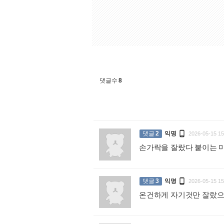
댓글수
8

댓글
2
익명
2026-05-15 15
손가락을 잘랐다 붙이는 

댓글
3
익명
2026-05-15 15
온건하게 자기것만 잘랐