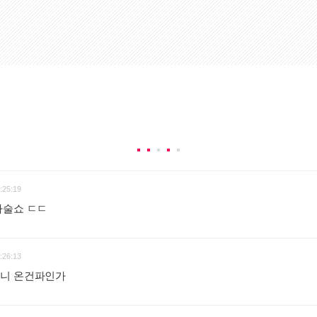
:25:19
마술쇼 ㄷㄷ
:
:26:13
으니 온건파인가
: