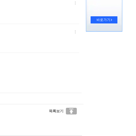



목록보기