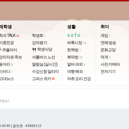
재학생
생활
취미
sofo
학과 TALK
학생회
게임
60
1
1
이중전공
강의평가
벼룩시장
연예·방송
13
학생식당
└ 쿠플라이
restaurant
헌책방
문화교양
1
강의자료·족보
셔틀버스 노선
복덕방
덕게
13
5
동아리
열람실 (실시간)
알바·과외
사진·카메라
8
4
스터디
수강신청 알리미
여행·해외
전자기기
1
고대뉴스
고파스 위키
자취·요리·건강
콘텐츠!
4:40:40
| 글번호 : 438643 | 0