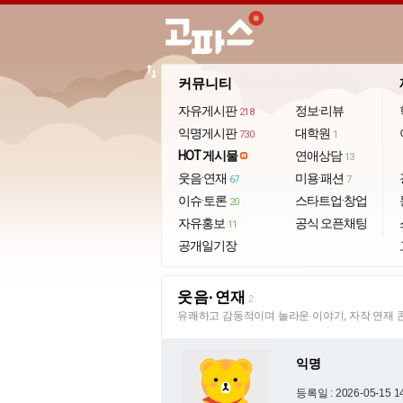
import_export
커뮤니티
자유게시판
정보·리뷰
218
익명게시판
대학원
730
1
HOT 게시물
연애상담
13
웃음·연재
미용·패션
67
7
이슈·토론
스타트업·창업
20
자유홍보
공식 오픈채팅
11
공개일기장
웃음·연재
2
유쾌하고 감동적이며 놀라운 이야기, 자작 연재 
익명
등록일 : 2026-05-15 1