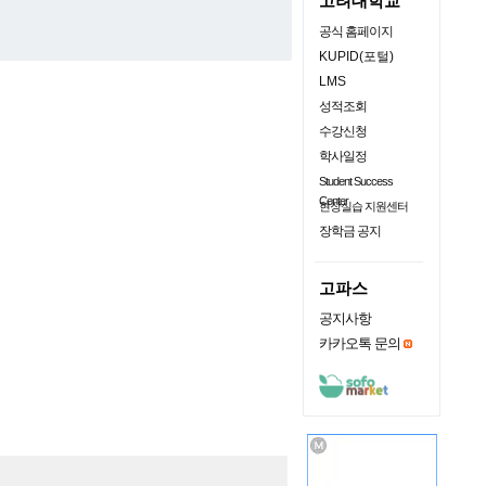
고려대학교
공식 홈페이지
KUPID(포털)
LMS
성적조회
수강신청
학사일정
Student Success
Center
현장실습 지원센터
장학금 공지
고파스
공지사항
카카오톡 문의