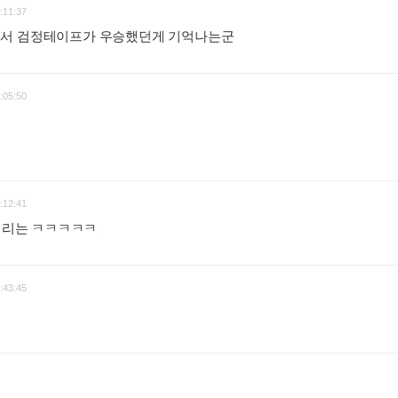
:11:37
에서 검정테이프가 우승했던게 기억나는군
:
:05:50
:12:41
해버리는 ㅋㅋㅋㅋㅋ
:
:43:45