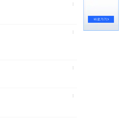



