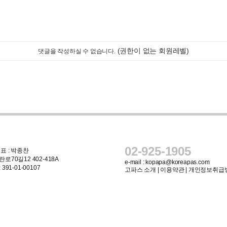
(권한이 없는 회원레벨)
댓글을 작성하실 수 없습니다.
02-925-1905
표 : 박종찬
로70길12 402-418A
e-mail :
kopapa@koreapas.com
91-01-00107
고파스 소개
|
이용약관
|
개인정보취급