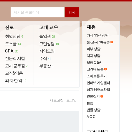
제휴
진로
고대 교우
라식 / 라섹 상담
취업상담
졸업생
9
28
눈·코·지 / 여유증
로스쿨
고민상담
13
18
피부 상담
CPA
지역모임
20
치과 상담
전문직 시험
주식
41
보험 Q & A
고시·공무원
부동산
2
6
고려대 원룸
교직&임용
스마트폰 특가
의·치·한·약
10
인터넷 가입센터
남자 헤어스타일
인연찾기
새로고침
|
로그인
튤립
법률 상담
AOC