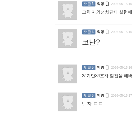

댓글
3
익명
2026-05-15 15
그치 자외선차단제 실험

댓글
4
익명
2026-05-15 16
코난?
:

댓글
5
익명
2026-05-15 16
2/ 기안84조차 질겁을 

댓글
6
익명
2026-05-15 17
닌자 ㄷㄷ
: