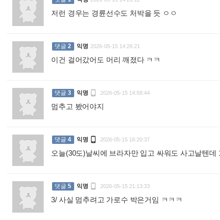
저런 경우는 경륜선수도 처박을 듯 ㅇㅇ
:
댓글
2
익명
2026-05-15 14:26:21
이건 걸어갔어도 머리 깨졌다 ㅋㅋ
:

댓글
3
익명
2026-05-15 14:58:44
멈추고 봤어야지
:

댓글
4
익명
2026-05-15 16:20:37
오늘(30도)날씨에 브라자만 입고 싸워도 사고날텐

댓글
5
익명
2026-05-15 21:13:33
3/ 사실 멈추려고 가로수 박은거임 ㅋㅋㅋ
: