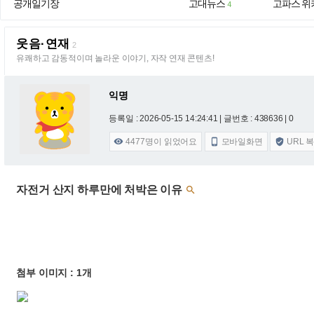
공개일기장
고대뉴스
고파스 위
4
웃음·연재
2
유쾌하고 감동적이며 놀라운 이야기, 자작 연재 콘텐츠!
익명
등록일 : 2026-05-15 14:24:41
| 글번호 : 438636 | 0
4477
명이 읽었어요
모바일화면
URL 



자전거 산지 하루만에 처박은 이유

첨부 이미지 : 1개