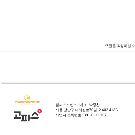
댓글을 작성하실 수
캠퍼스프렌즈 | 대표 : 박종찬
서울 강남구 테헤란로70길12 402-418A
사업자 등록번호 : 391-01-00107