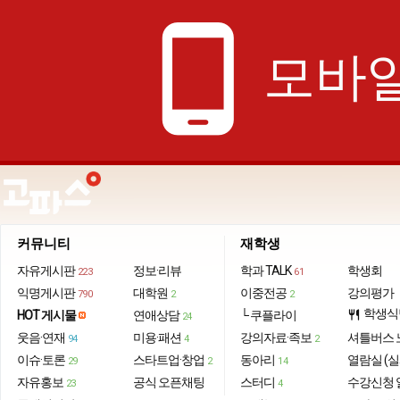
phone_android
모바일
커뮤니티
재학생
자유게시판
정보·리뷰
학과 TALK
학생회
223
61
익명게시판
대학원
이중전공
강의평가
790
2
2
학생식
HOT 게시물
연애상담
└ 쿠플라이
restaurant
24
웃음·연재
미용·패션
강의자료·족보
셔틀버스 
94
4
2
이슈·토론
스타트업·창업
동아리
열람실 (실
29
2
14
자유홍보
공식 오픈채팅
스터디
수강신청 
23
4