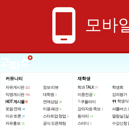
phone_android
모바일
커뮤니티
재학생
자유게시판
정보·리뷰
학과 TALK
학생회
222
71
익명게시판
대학원
이중전공
강의평가
795
2
3
학생식
HOT 게시물
연애상담
└ 쿠플라이
restaurant
24
웃음·연재
미용·패션
강의자료·족보
셔틀버스 
94
4
2
이슈·토론
스타트업·창업
동아리
열람실 (실
31
2
14
자유홍보
공식 오픈채팅
스터디
수강신청 
25
3