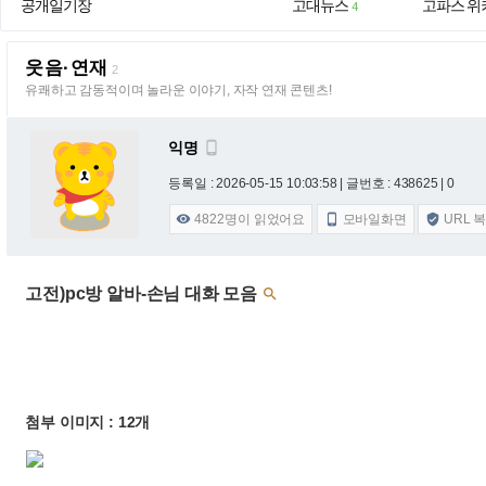
공개일기장
고대뉴스
고파스 위
4
웃음·연재
2
유쾌하고 감동적이며 놀라운 이야기, 자작 연재 콘텐츠!
익명

등록일 : 2026-05-15 10:03:58
| 글번호 : 438625 | 0
4822
명이 읽었어요
모바일화면
URL 



고전)pc방 알바-손님 대화 모음

첨부 이미지 : 12개