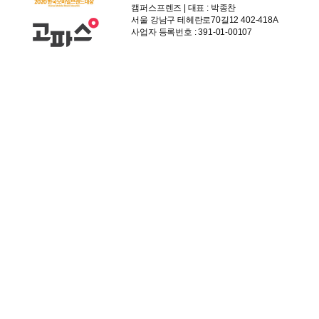
캠퍼스프렌즈 | 대표 : 박종찬
서울 강남구 테헤란로70길12 402-418A
사업자 등록번호 : 391-01-00107