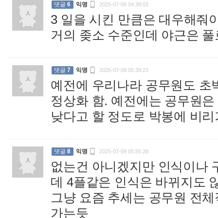

댓글
6
익명
2025-07-09 04:39:03
3 일을 시킨 만큼은 대우해줘
거의 좆소 수준인데 야근은 풀

댓글
7
익명
2025-07-09 05:39:23
예전에 우리나라 공무원도 초
정상화 함. 예전에는 공무원은
낮다고 할 정도로 박봉에 비리

댓글
8
익명
2025-07-09 05:55:28
없는건 아니겠지만 인식이나 
데 4플같은 인식은 바뀌지도 
그냥 요즘 추세는 공무원 전
가는듯