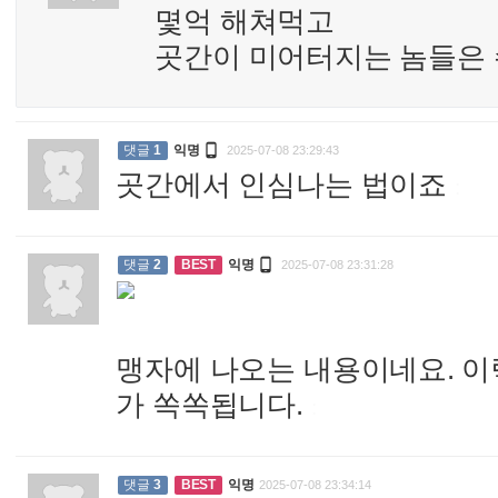
몇억 해쳐먹고
곳간이 미어터지는 놈들은 

댓글
1
익명
2025-07-08 23:29:43
곳간에서 인심나는 법이죠
:

댓글
2
BEST
익명
2025-07-08 23:31:28
맹자에 나오는 내용이네요. 이
가 쏙쏙됩니다.
:
댓글
3
BEST
익명
2025-07-08 23:34:14