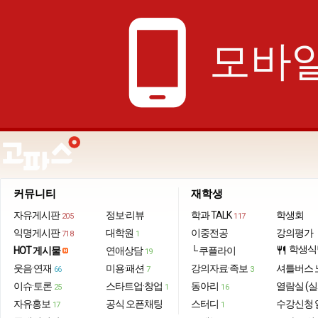
phone_android
모바일
커뮤니티
재학생
자유게시판
정보·리뷰
학과 TALK
학생회
205
117
익명게시판
대학원
이중전공
강의평가
718
1
학생식
HOT 게시물
연애상담
└ 쿠플라이
restaurant
19
웃음·연재
미용·패션
강의자료·족보
셔틀버스 
66
7
3
이슈·토론
스타트업·창업
동아리
열람실 (실
25
1
16
자유홍보
공식 오픈채팅
스터디
수강신청 
17
1