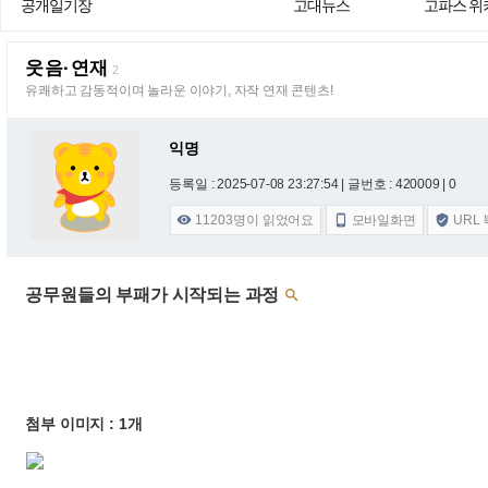
공개일기장
고대뉴스
고파스 위
웃음·연재
2
유쾌하고 감동적이며 놀라운 이야기, 자작 연재 콘텐츠!
익명
등록일 : 2025-07-08 23:27:54
| 글번호 : 420009 | 0
11203
명이 읽었어요
모바일화면
URL



공무원들의 부패가 시작되는 과정

첨부 이미지 : 1개