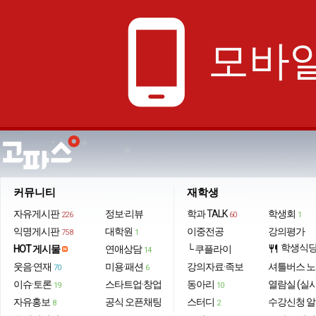
phone_android
모바일
커뮤니티
재학생
자유게시판
정보·리뷰
학과 TALK
학생회
226
60
1
익명게시판
대학원
이중전공
강의평가
758
1
학생식
HOT 게시물
연애상담
└ 쿠플라이
restaurant
14
웃음·연재
미용·패션
강의자료·족보
셔틀버스 
70
6
이슈·토론
스타트업·창업
동아리
열람실 (실
19
10
자유홍보
공식 오픈채팅
스터디
수강신청 
8
2