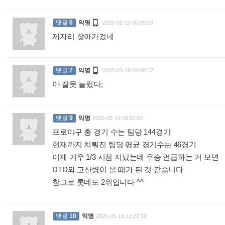

댓글
6
익명
2025-05-19 00:09:03
제자리 찾아가겄네
:

댓글
7
익명
2025-05-19 09:08:57
아 잘못 눌렀다;
:
댓글
9
익명
2025-05-19 09:52:02
프로야구 총 경기 수는 팀당 144경기
현재까지 치뤄진 팀당 평균 경기수는 46경기
이제 겨우 1/3 시점 지났는데 우승 언급하는 거 보면
DTD와 고산병이 올 때가 된 것 같습니다
참고로 롯데도 2위입니다 ^^
:
댓글
10
익명
2025-05-19 11:27:39