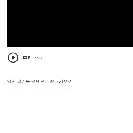


7 MB
일단 경기를 끝냈으니 끝내기ㅇㅇ
출처 : 고려대학교 고파스 2026-08-09 13:14:31: