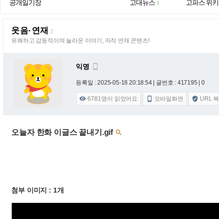
공개일기장
고대뉴스
고파스 위키
1
웃음·연재
2
유쾌하고 감동적이며 놀라운 이야기, 자작 연재 콘텐츠!
익명

등록일 : 2025-05-18 20:18:54
| 글번호 : 417195 | 0
6781
명이 읽었어요
모바일화면
URL 



오늘자 한화 이글스 끝내기.gif

첨부 이미지 : 1개