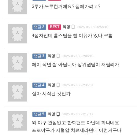
3루가 도루한거에요? 집에가려고?
:

댓글
2
BEST
익명
2025-05-18 20:58:40
4점차인데 홈스틸을 할 이유가 있나 크흠
:

댓글
3
익명
2025-05-18 22:08:10
에이 작년 짤 아닙니까 상위권팀이 저럴리가
:

댓글
4
익명
2025-05-18 22:35:57
설마 시작된 것인가
:

댓글
5
익명
2025-05-18 23:17:17
와 야구 관심없고 한화팬도 아닌데 화나네요
프로야구가 저혈압 치료제라던데 이런거구나
: